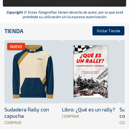
Copyright
© Estas fotografias tienen derecho de autor, por lo que está
prohibida su utilización sin la expresa autorización.
TIENDA
Visitar Tienda
NUEVO
Sudadera Rally con
Libro: ¿Qué es un rally?
Sud
capucha
con
COMPRAR
COMPRAR
COM