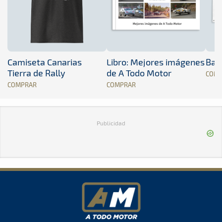
Camiseta Canarias
Libro: Mejores imágenes
Band
Tierra de Rally
de A Todo Motor
COM
COMPRAR
COMPRAR
Publicidad