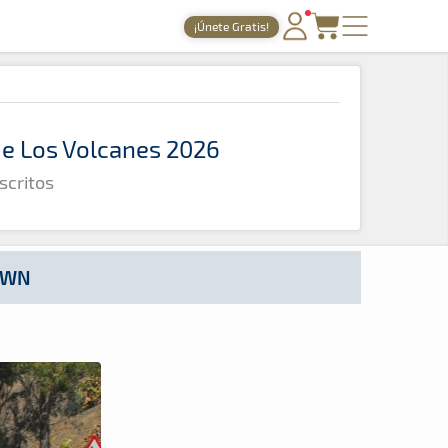
¡Únete Gratis!
PORTADA
TIEMPOS ONLINE
 de Los Volcanes 2026
NOTICIAS
scritos
AGENDA
GALERÍAS
TIENDA
OWN
ARCHIVO