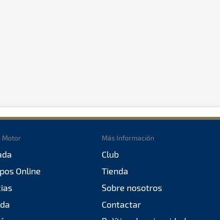
o Motor
Más Información
ada
Club
pos Online
Tienda
cias
Sobre nosotros
da
Contactar