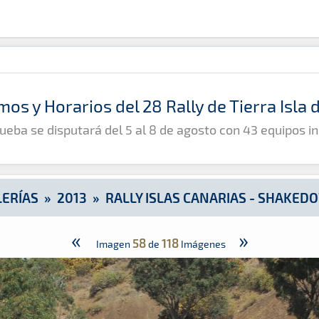
down
mos y Horarios del 28 Rally de Tierra Isla
ueba se disputará del 5 al 8 de agosto con 43 equipos in
LERÍAS
»
2013
»
RALLY ISLAS CANARIAS - SHAKED
«
»
58
118
Imagen
de
Imágenes