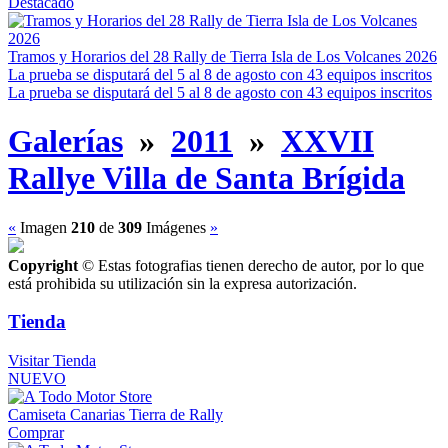
Destacado
Tramos y Horarios del 28 Rally de Tierra Isla de Los Volcanes 2026
La prueba se disputará del 5 al 8 de agosto con 43 equipos inscritos
La prueba se disputará del 5 al 8 de agosto con 43 equipos inscritos
Galerías
»
2011
»
XXVII
Rallye Villa de Santa Brígida
«
Imagen
210
de
309
Imágenes
»
Copyright
© Estas fotografias tienen derecho de autor, por lo que
está prohibida su utilización sin la expresa autorización.
Tienda
Visitar Tienda
NUEVO
Camiseta Canarias Tierra de Rally
Comprar