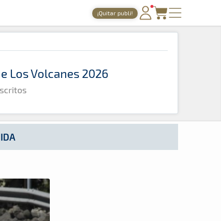
¡Quitar publi!
PORTADA
TIEMPOS ONLINE
 de Los Volcanes 2026
NOTICIAS
scritos
AGENDA
GALERÍAS
TIENDA
GIDA
ARCHIVO