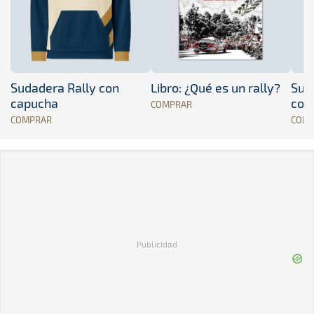
Sudadera Rally con
Libro: ¿Qué es un rally?
Sud
capucha
con
COMPRAR
COMPRAR
COM
Publicidad