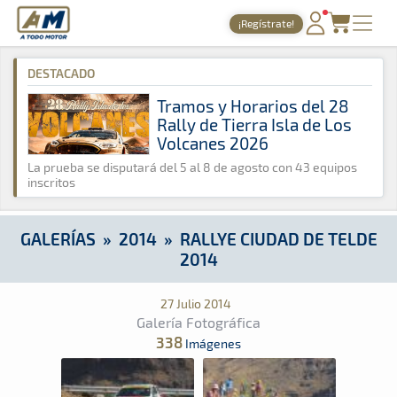
A Todo Motor
· Revista del motor desde 1999
¡Regístrate!
A Todo Motor
»
Galerías
»
2014
»
Rallye Ciudad de Telde 2014
PORTADA
DESTACADO
TIEMPOS ONLINE
Tramos y Horarios del 28
Rally de Tierra Isla de Los
NOTICIAS
Volcanes 2026
AGENDA
La prueba se disputará del 5 al 8 de agosto con 43 equipos
inscritos
GALERÍAS
TIENDA
GALERÍAS
»
2014
»
RALLYE CIUDAD DE TELDE
2014
ARCHIVO
27 Julio 2014
Galería Fotográfica
338
Imágenes