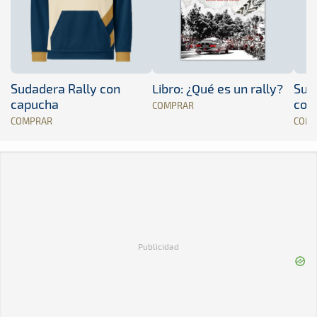
Sudadera Rally con
Libro: ¿Qué es un rally?
Sud
capucha
con
COMPRAR
COMPRAR
COM
Publicidad