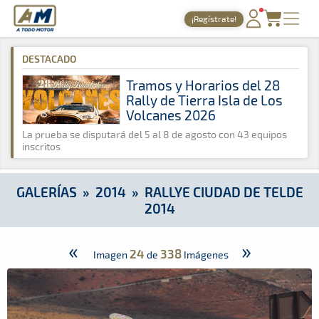
A Todo Motor
· Revista del motor desde 1999
¡Regístrate!
A Todo Motor
»
Galerías
»
2014
»
Rallye Ciudad de Telde 2014
PORTADA
DESTACADO
TIEMPOS ONLINE
Tramos y Horarios del 28
Rally de Tierra Isla de Los
NOTICIAS
Volcanes 2026
AGENDA
La prueba se disputará del 5 al 8 de agosto con 43 equipos
inscritos
GALERÍAS
TIENDA
GALERÍAS
»
2014
»
RALLYE CIUDAD DE TELDE
2014
ARCHIVO
«
»
24
338
Imagen
de
Imágenes