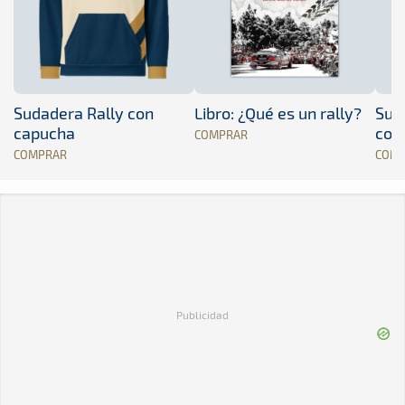
Sudadera Rally con
Libro: ¿Qué es un rally?
Sud
capucha
con
COMPRAR
COMPRAR
COM
Publicidad