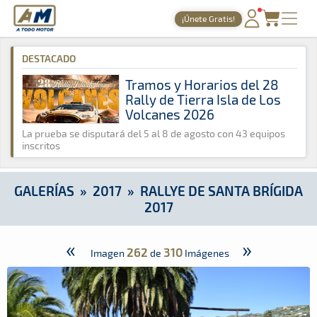
A Todo Motor
· Revista del motor desde 1999
¡Únete Gratis!
A Todo Motor
»
Galerías
»
2017
»
Rallye de Santa Brígida 2017
PORTADA
DESTACADO
TIEMPOS ONLINE
Tramos y Horarios del 28
Rally de Tierra Isla de Los
NOTICIAS
Volcanes 2026
AGENDA
La prueba se disputará del 5 al 8 de agosto con 43 equipos
inscritos
GALERÍAS
TIENDA
GALERÍAS
»
2017
»
RALLYE DE SANTA BRÍGIDA
2017
ARCHIVO
«
»
262
310
Imagen
de
Imágenes