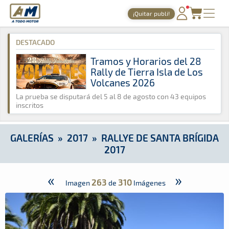
A Todo Motor
· Revista del motor desde 1999
¡Quitar publi!
A Todo Motor
»
Galerías
»
2017
»
Rallye de Santa Brígida 2017
PORTADA
DESTACADO
TIEMPOS ONLINE
Tramos y Horarios del 28
Rally de Tierra Isla de Los
NOTICIAS
Volcanes 2026
AGENDA
La prueba se disputará del 5 al 8 de agosto con 43 equipos
inscritos
GALERÍAS
TIENDA
GALERÍAS
»
2017
»
RALLYE DE SANTA BRÍGIDA
2017
ARCHIVO
«
»
263
310
Imagen
de
Imágenes