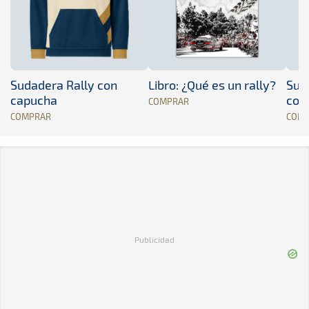
Sudadera Rally con
Libro: ¿Qué es un rally?
Sud
capucha
con
COMPRAR
COMPRAR
COM
Publicidad