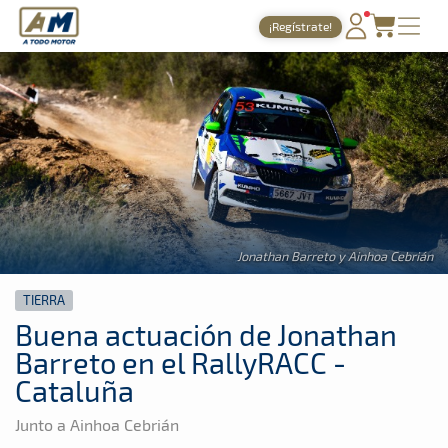
A Todo Motor
· Revista del motor desde 1999
¡Regístrate!
A Todo Motor
»
Noticias
»
Tierra
PORTADA
TIEMPOS ONLINE
NOTICIAS
AGENDA
GALERÍAS
Jonathan Barreto y Ainhoa Cebrián
TIENDA
TIERRA
ARCHIVO
Buena actuación de Jonathan
Barreto en el RallyRACC -
Cataluña
Junto a Ainhoa Cebrián