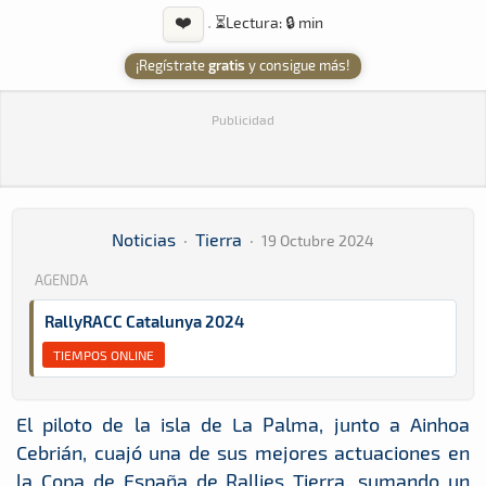
❤️
·
⏳
Lectura: 🔒 min
¡Regístrate
gratis
y consigue más!
Publicidad
Noticias
·
Tierra
·
19 Octubre 2024
AGENDA
RallyRACC Catalunya 2024
TIEMPOS ONLINE
El piloto de la isla de La Palma, junto a Ainhoa
Cebrián, cuajó una de sus mejores actuaciones en
la Copa de España de Rallies Tierra, sumando un