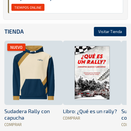
TIEMPOS ONLINE
TIENDA
Visitar Tienda
NUEVO
Sudadera Rally con
Libro: ¿Qué es un rally?
Sud
capucha
con
COMPRAR
COMPRAR
COM