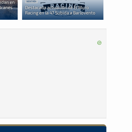
ndan en
MONTAÑA
olcanes
Destacada actuación de El Muro
Racing en la 47 Subida a Barlovento