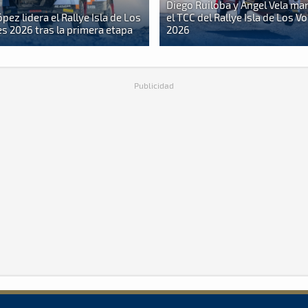
Diego Ruiloba y Ángel Vela ma
pez lidera el Rallye Isla de Los
el TCC del Rallye Isla de Los V
s 2026 tras la primera etapa
2026
Publicidad