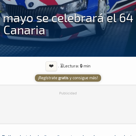
e mayo se celebrará el 64
n Canaria
❤️
·
⏳
Lectura: 🔒 min
¡Regístrate
gratis
y consigue más!
Publicidad