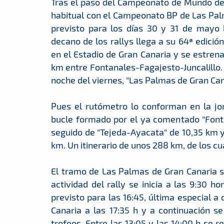
Tras el paso del Campeonato de Mundo de R
habitual con el Campeonato BP de Las Palma
previsto para los días 30 y 31 de mayo 
decano de los rallys llega a su 64ª edici
en el Estadio de Gran Canaria y se estren
km entre Fontanales-Fagajesto-Juncalillo. 
noche del viernes, "Las Palmas de Gran Cana
Pues el rutómetro lo conforman en la jo
bucle formado por el ya comentado "Fonta
seguido de "Tejeda-Ayacata" de 10,35 km y 
km. Un itinerario de unos 288 km, de los c
El tramo de Las Palmas de Gran Canaria ser
actividad del rally se inicia a las 9:30 h
previsto para las 16:45, última especial a
Canaria a las 17:35 h y a continuación s
trofeos. Entre las 13:05 y las 14:00 h se r