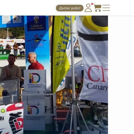
¡Quitar publi!
PORTADA
TIEMPOS ONLINE
NOTICIAS
AGENDA
GALERÍAS
TIENDA
ARCHIVO