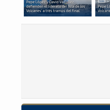
Pepe López y David Vázquez
TIERRA
defienden el liderato del 'Isla de los
Pepe Ló
Volcanes' a tres tramos del final
Volcane