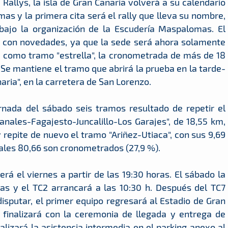
allys, la isla de Gran Canaria volverá a su calendario
s y la primera cita será el rally que lleva su nombre,
bajo la organización de la Escudería Maspalomas. El
ón con novedades, ya que la sede será ahora solamente
a como tramo "estrella", la cronometrada de más de 18
Se mantiene el tramo que abrirá la prueba en la tarde-
ria", en la carretera de San Lorenzo.
rnada del sábado seis tramos resultado de repetir el
nales-Fagajesto-Juncalillo-Los Garajes", de 18,55 km,
repite de nuevo el tramo "Ariñez-Utiaca", con sus 9,69
uales 80,66 son cronometrados (27,9 %).
á el viernes a partir de las 19:30 horas. El sábado la
oras y el TC2 arrancará a las 10:30 h. Después del TC7
 disputar, el primer equipo regresará al Estadio de Gran
e finalizará con la ceremonia de llegada y entrega de
ealizará la asistencia intermedia en el parking anexo al