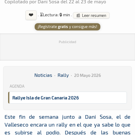
Copilotado por Dani Sosa del 22 al 23 de mayo
❤️
·
⏳
Lectura: 🔒 min
·
📰 Leer resumen
¡Regístrate
gratis
y consigue más!
Publicidad
Noticias
·
Rally
·
20 Mayo 2026
AGENDA
Rallye Isla de Gran Canaria 2026
Este fin de semana junto a Dani Sosa, el de
Valleseco encara un rally en el que ya sabe lo que
es subirse al podio. Después de las buenas