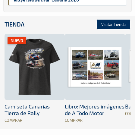
TIENDA
Visitar Tienda
NUEVO
Camiseta Canarias
Libro: Mejores imágenes
Band
Tierra de Rally
de A Todo Motor
COM
COMPRAR
COMPRAR