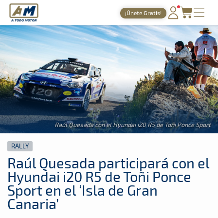
A Todo Motor
· Revista del motor desde 1999
¡Únete Gratis!
A Todo Motor
»
Noticias
»
Rally
PORTADA
TIEMPOS ONLINE
NOTICIAS
AGENDA
GALERÍAS
Raúl Quesada con el Hyundai i20 R5 de Toñi Ponce Sport
TIENDA
RALLY
ARCHIVO
Raúl Quesada participará con el
Hyundai i20 R5 de Toñi Ponce
Sport en el ‘Isla de Gran
Canaria’