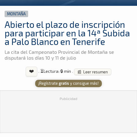
MONTAÑA
Abierto el plazo de inscripción
para participar en la 14ª Subida
a Palo Blanco en Tenerife
La cita del Campeonato Provincial de Montaña se
disputará los días 10 y 11 de julio
❤️
·
⏳
Lectura: 🔒 min
·
📰 Leer resumen
¡Regístrate
gratis
y consigue más!
Publicidad