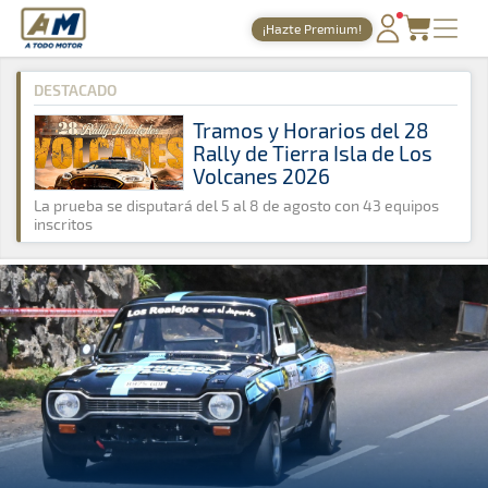
A Todo Motor
· Revista del motor desde 1999
¡Hazte Premium!
A Todo Motor
»
Noticias
»
Montaña
PORTADA
DESTACADO
TIEMPOS ONLINE
Tramos y Horarios del 28
Rally de Tierra Isla de Los
NOTICIAS
Volcanes 2026
AGENDA
La prueba se disputará del 5 al 8 de agosto con 43 equipos
inscritos
GALERÍAS
TIENDA
ARCHIVO