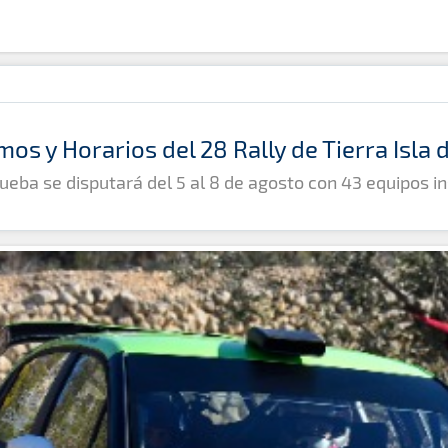
mos y Horarios del 28 Rally de Tierra Isla
ueba se disputará del 5 al 8 de agosto con 43 equipos in