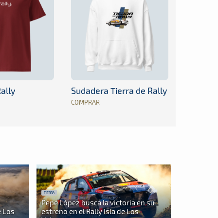
ally
Sudadera Tierra de Rally
COMPRAR
TIERRA
Pepe López busca la victoria en su
e Los
estreno en el Rally Isla de Los