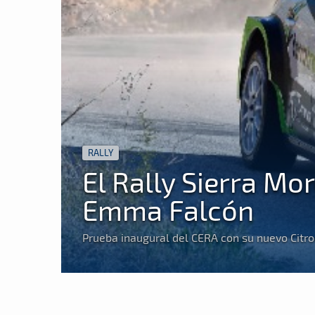
RALLY
El Rally Sierra Mor
Emma Falcón
Prueba inaugural del CERA con su nuevo Citr