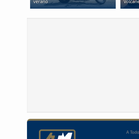
verano
Volcan
A Tod