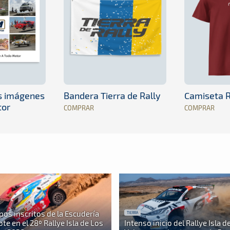
es imágenes
Bandera Tierra de Rally
Camiseta R
tor
COMPRAR
COMPRAR
pos inscritos de la Escudería
TIERRA
te en el 28º Rallye Isla de Los
Intenso inicio del Rallye Isla d