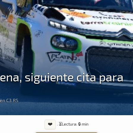
ena, siguiente cita para
oën C3 R5
❤️
·
⏳
Lectura: 🔒 min