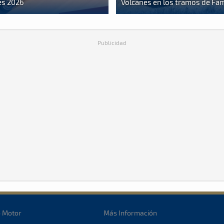
es 2026
Volcanes en los tramos de Fa
Publicidad
o Motor
Más Información