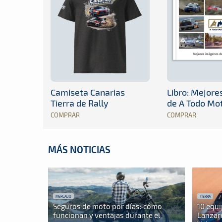
Camiseta Canarias
Libro: Mejor
Tierra de Rally
de A Todo Mo
COMPRAR
COMPRAR
MÁS NOTICIAS
MERCADO
TIERRA
Seguros de moto por días: cómo
10 equi
funcionan y ventajas durante el
Lanzaro