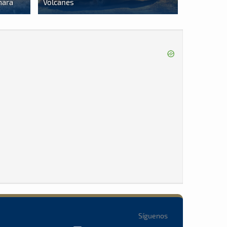
mara
Volcanes
Síguenos