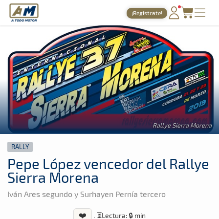
A Todo Motor
· Revista del motor desde 1999
¡Regístrate!
A Todo Motor
»
Noticias
»
Rally
PORTADA
TIEMPOS ONLINE
NOTICIAS
AGENDA
GALERÍAS
Rallye Sierra Morena
TIENDA
RALLY
ARCHIVO
Pepe López vencedor del Rallye
Sierra Morena
Iván Ares segundo y Surhayen Pernía tercero
❤️
·
⏳
Lectura: 🔒 min