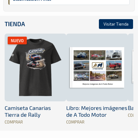
TIENDA
Visitar Tienda
NUEVO
Camiseta Canarias
Libro: Mejores imágenes
Band
Tierra de Rally
de A Todo Motor
COM
COMPRAR
COMPRAR