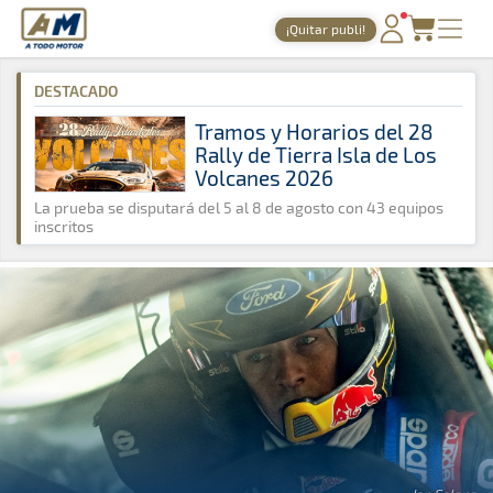
A Todo Motor
· Revista del motor desde 1999
¡Quitar publi!
A Todo Motor
»
Noticias
»
Rally
PORTADA
DESTACADO
TIEMPOS ONLINE
Tramos y Horarios del 28
Rally de Tierra Isla de Los
NOTICIAS
Volcanes 2026
AGENDA
La prueba se disputará del 5 al 8 de agosto con 43 equipos
inscritos
GALERÍAS
TIENDA
ARCHIVO