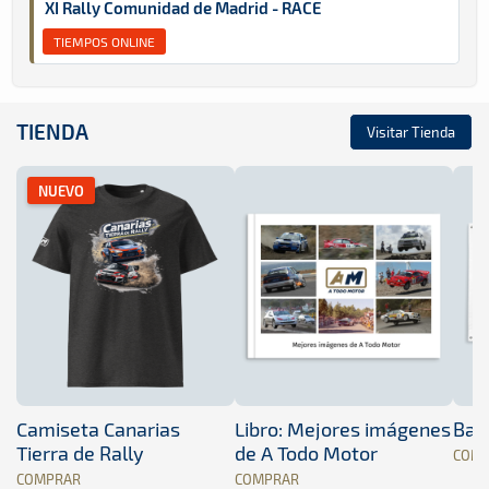
XI Rally Comunidad de Madrid - RACE
TIEMPOS ONLINE
TIENDA
Visitar Tienda
NUEVO
Camiseta Canarias
Libro: Mejores imágenes
Band
Tierra de Rally
de A Todo Motor
COM
COMPRAR
COMPRAR