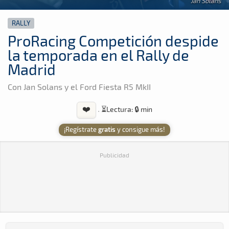
Jan Solans
RALLY
ProRacing Competición despide
la temporada en el Rally de
Madrid
Con Jan Solans y el Ford Fiesta R5 MkII
❤️
·
⏳
Lectura: 🔒 min
¡Regístrate
gratis
y consigue más!
Publicidad