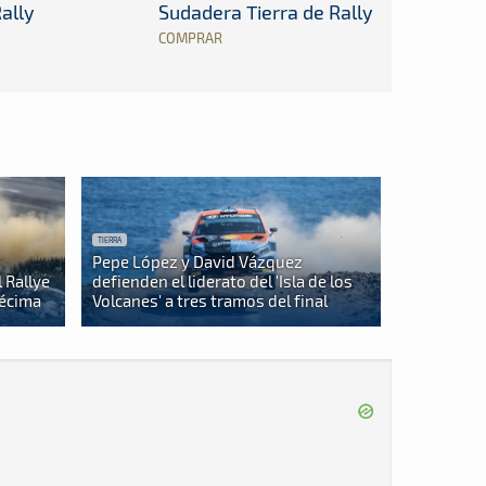
ally
Sudadera Tierra de Rally
COMPRAR
TIERRA
Pepe López y David Vázquez
 Rallye
defienden el liderato del 'Isla de los
décima
Volcanes' a tres tramos del final