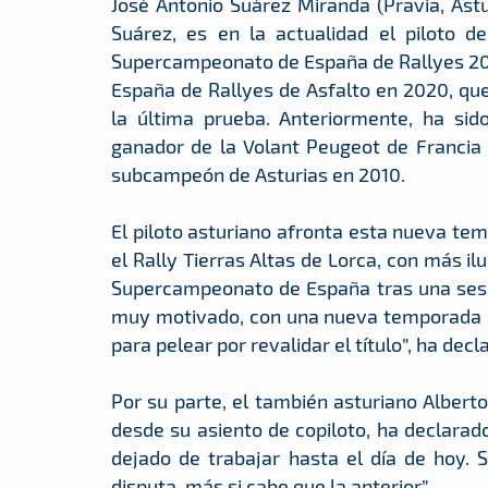
José Antonio Suárez Miranda (Pravia, Ast
Suárez, es en la actualidad el piloto 
Supercampeonato de España de Rallyes 20
España de Rallyes de Asfalto en 2020, q
la última prueba. Anteriormente, ha si
ganador de la Volant Peugeot de Franci
subcampeón de Asturias en 2010.
El piloto asturiano afronta esta nueva tem
el Rally Tierras Altas de Lorca, con más il
Supercampeonato de España tras una sesi
muy motivado, con una nueva temporada p
para pelear por revalidar el título”, ha dec
Por su parte, el también asturiano Alberto
desde su asiento de copiloto, ha declarad
dejado de trabajar hasta el día de hoy
disputa, más si cabe que la anterior”.