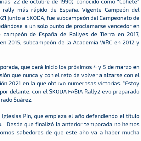
urias; 22 de octubre de 1990), conocido como “Cohete”
de rally más rápido de España. Vigente Campeón del
21 junto a SKODA, fue subcampeón del Campeonato de
uedándose a un solo punto de proclamarse vencedor en
do campeón de España de Rallyes de Tierra en 2017,
a en 2015, subcampeón de la Academia WRC en 2012 y
porada, que dará inicio los próximos 4 y 5 de marzo en
usión que nunca y con el reto de volver a alzarse con el
ón 2021 en la que obtuvo numerosas victorias. “Estoy
or delante, con el SKODA FABIA Rally2 evo preparado
larado Suárez.
 Iglesias Pin, que empieza el año defendiendo el título
o: “Desde que finalizó la anterior temporada no hemos
. Somos sabedores de que este año va a haber mucha