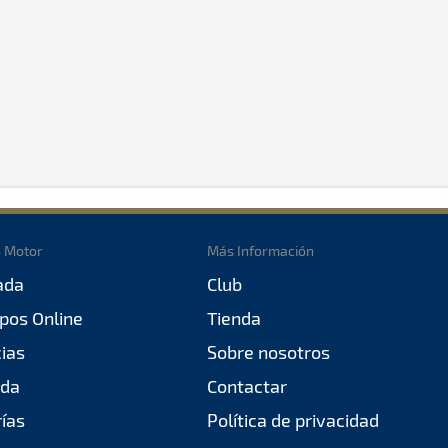
o Motor
Más Información
ada
Club
pos Online
Tienda
cias
Sobre nosotros
da
Contactar
rías
Política de privacidad