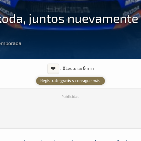
koda, juntos nuevamente
temporada
❤️
·
⏳
Lectura: 🔒 min
¡Regístrate
gratis
y consigue más!
Publicidad