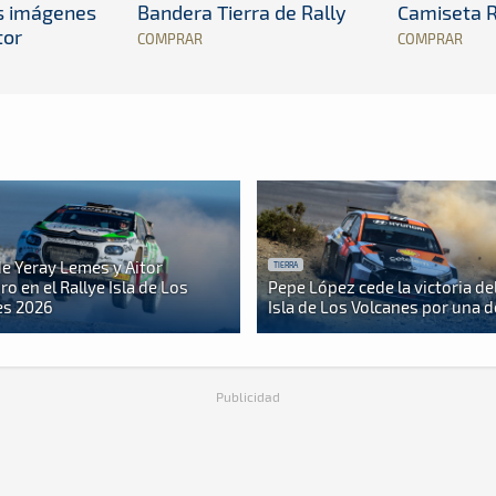
es imágenes
Bandera Tierra de Rally
Camiseta R
tor
COMPRAR
COMPRAR
e Yeray Lemes y Aitor
TIERRA
o en el Rallye Isla de Los
Pepe López cede la victoria del
es 2026
Isla de Los Volcanes por una 
Publicidad