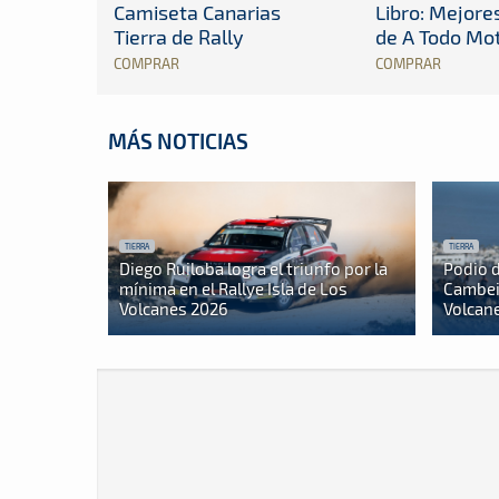
Camiseta Canarias
Libro: Mejor
Tierra de Rally
de A Todo Mo
COMPRAR
COMPRAR
MÁS NOTICIAS
TIERRA
TIERRA
Diego Ruiloba logra el triunfo por la
Podio d
mínima en el Rallye Isla de Los
Cambeir
Volcanes 2026
Volcan