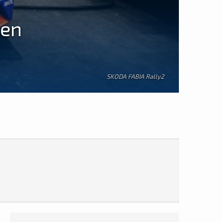
 en
SKODA FABIA Rally2