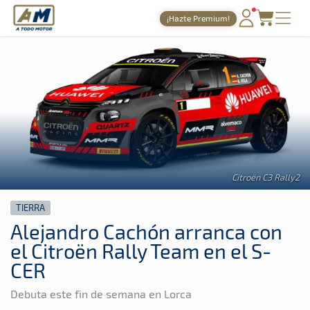
A Todo Motor
· Revista del motor desde 1999
¡Hazte Premium!
A Todo Motor
»
Noticias
»
Tierra
PORTADA
TIEMPOS ONLINE
NOTICIAS
AGENDA
GALERÍAS
Citroën C3 Rally2
TIENDA
TIERRA
ARCHIVO
Alejandro Cachón arranca con
el Citroën Rally Team en el S-
CER
Debuta este fin de semana en Lorca