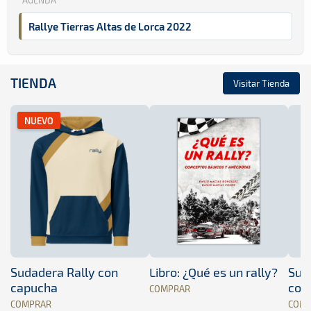
AGENDA
Rallye Tierras Altas de Lorca 2022
TIENDA
Visitar Tienda
NUEVO
Sudadera Rally con
Libro: ¿Qué es un rally?
Sud
capucha
con
COMPRAR
COMPRAR
COM