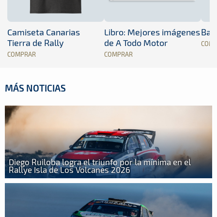
Camiseta Canarias
Libro: Mejores imágenes
Band
Tierra de Rally
de A Todo Motor
COM
COMPRAR
COMPRAR
MÁS NOTICIAS
Diego Ruiloba logra el triunfo por la mínima en el
Rallye Isla de Los Volcanes 2026