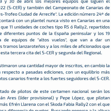
29 y 30 de abril los mejores equipos que siguen el
22 (S-CER) y también del Campeonato de Canarias de
nes-Trofeo Ciudad de Arrecife". La edición número 24º de
contará con un plantel nunca visto en Canarias en una
que 11 unidades de coches tipo R5 ó Rally2, repartidos
de diferentes puntos de la España peninsular y los 19
ena de equipos de "altos vuelos", que van a dar un
s tramos lanzaroteños y a los miles de aficionados que
 esta tercera cita del S-CER y segunda del Regional.
 estimaron una cantidad mayor de inscritos, en cambio la
 respecto a pasadas ediciones, con un equilibrio más
lotos canarios frente a los fuertes seguidores del S-CER.
rtado de pilotos de este certamen nacional serán los
án Ares (líder provisional) y Pepe López, que pilotan
más Efrén Llarena con el Skoda Fabia Rally2 con el que
asa diferencia de puntos. Buscando ponerse a la altura