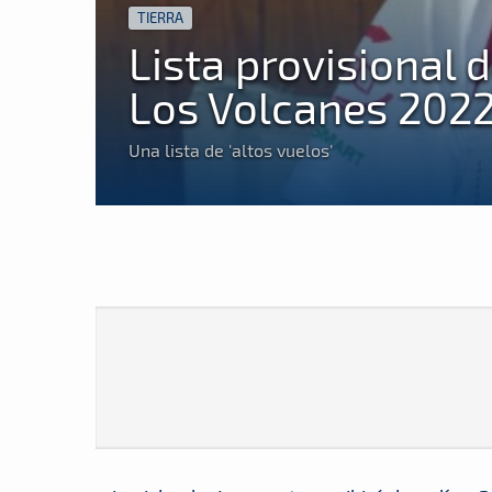
TIERRA
Lista provisional d
Los Volcanes 202
Una lista de 'altos vuelos'