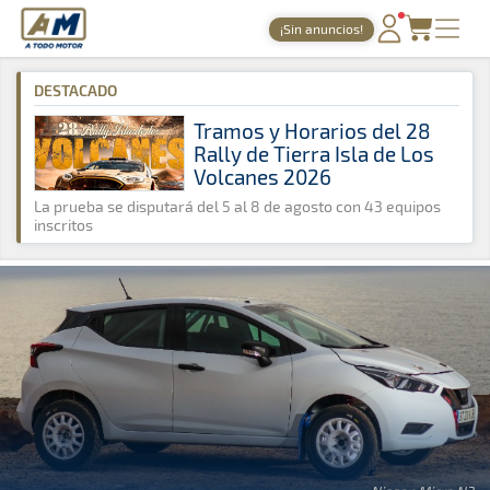
A Todo Motor
· Revista del motor desde 1999
¡Sin anuncios!
A Todo Motor
»
Noticias
»
Tierra
PORTADA
DESTACADO
TIEMPOS ONLINE
Tramos y Horarios del 28
Rally de Tierra Isla de Los
NOTICIAS
Volcanes 2026
AGENDA
La prueba se disputará del 5 al 8 de agosto con 43 equipos
inscritos
GALERÍAS
TIENDA
ARCHIVO