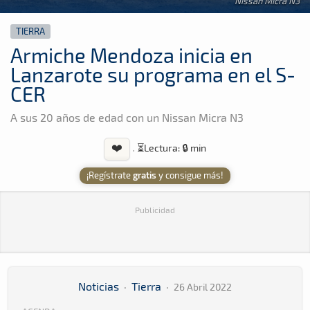
Nissan Micra N3
TIERRA
Armiche Mendoza inicia en
Lanzarote su programa en el S-
CER
A sus 20 años de edad con un Nissan Micra N3
❤️
·
⏳
Lectura: 🔒 min
¡Regístrate
gratis
y consigue más!
Publicidad
Noticias
·
Tierra
·
26 Abril 2022