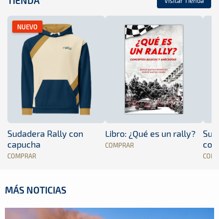
TIENDA
Visitar Tienda
NUEVO
Sudadera Rally con
Libro: ¿Qué es un rally?
Sud
capucha
con
COMPRAR
COMPRAR
COM
MÁS NOTICIAS