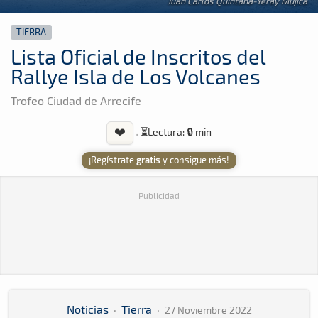
Juan Carlos Quintana-Yeray Mujica
TIERRA
Lista Oficial de Inscritos del
Rallye Isla de Los Volcanes
Trofeo Ciudad de Arrecife
❤️
·
⏳
Lectura: 🔒 min
¡Regístrate
gratis
y consigue más!
Publicidad
Noticias
·
Tierra
·
27 Noviembre 2022