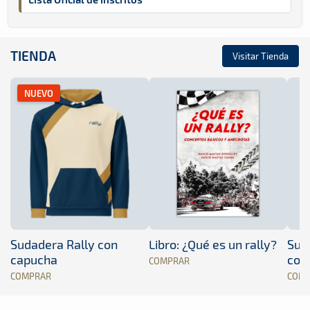
TIENDA
Visitar Tienda
NUEVO
Sudadera Rally con
Libro: ¿Qué es un rally?
Sud
capucha
con
COMPRAR
COMPRAR
COM