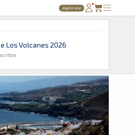
¡Regístrate!
PORTADA
TIEMPOS ONLINE
 de Los Volcanes 2026
NOTICIAS
scritos
AGENDA
GALERÍAS
TIENDA
ARCHIVO