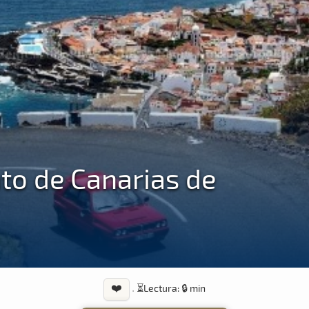
to de Canarias de
❤️
·
⏳
Lectura: 🔒 min