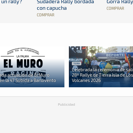
 un rally?
Sudadera Rally bordada
Gorra Rall
con capucha
COMPRAR
COMPRAR
TIERRA
Celebrada la ceremonia de sali
ada actuación de El Muro
28º Rallye de Tierra Isla de Lo
en la 47 Subida a Barlovento
Volcanes 2026
Publicidad