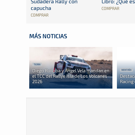
Sudadera Rally con
Libro: ¿Qué es
capucha
COMPRAR
COMPRAR
MÁS NOTICIAS
TIERRA
Diego Ruiloba y Ángel Vela mandan en
MONTAÑA
el TCC del Rallye Isla de Los Volcanes
Destac
2026
Racing 