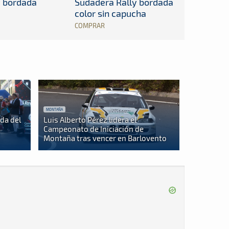
y bordada
Sudadera Rally bordada
color sin capucha
COMPRAR
MONTAÑA
da del
Luis Alberto Pérez lidera el
s
Campeonato de Iniciación de
Montaña tras vencer en Barlovento