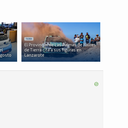
TIERRA
El Provincial de Las Palmas de Rallies
el
de Tierra cita a sus figuras en
agosto
Lanzarote