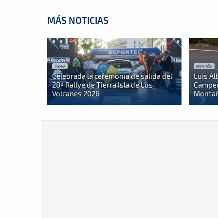
MÁS NOTICIAS
TIERRA
MONTAÑA
Celebrada la ceremonia de salida del
Luis Al
28º Rallye de Tierra Isla de Los
Campeo
Volcanes 2026
Montañ