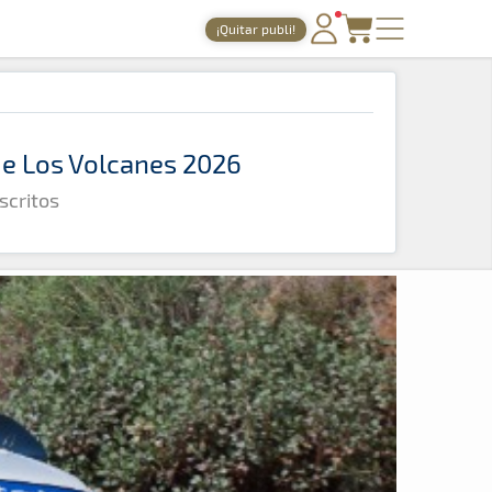
¡Quitar publi!
PORTADA
TIEMPOS ONLINE
 de Los Volcanes 2026
NOTICIAS
scritos
AGENDA
GALERÍAS
TIENDA
ARCHIVO