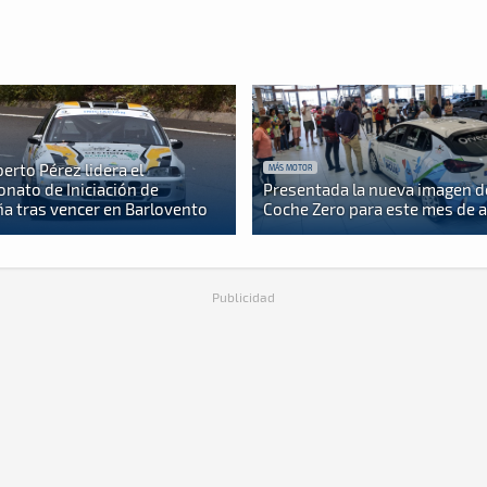
berto Pérez lidera el
MÁS MOTOR
nato de Iniciación de
Presentada la nueva imagen d
a tras vencer en Barlovento
Coche Zero para este mes de 
Publicidad