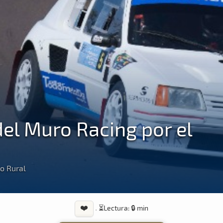
el Muro Racing por el
to Rural
❤️
·
⏳
Lectura: 🔒 min