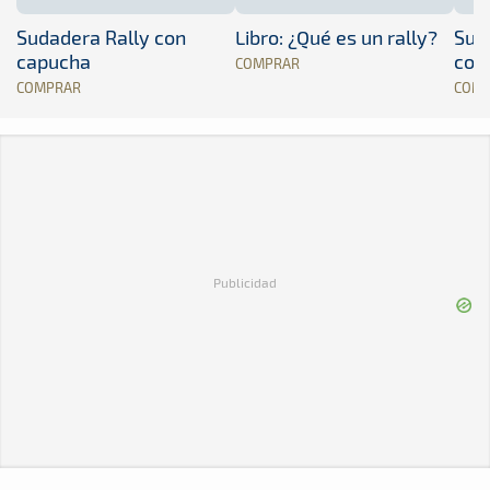
Sudadera Rally con
Libro: ¿Qué es un rally?
Sud
capucha
con
COMPRAR
COMPRAR
COM
Publicidad