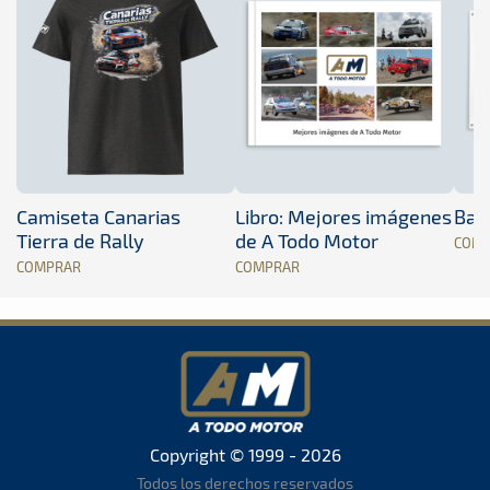
Camiseta Canarias
Libro: Mejores imágenes
Band
Tierra de Rally
de A Todo Motor
COM
COMPRAR
COMPRAR
Copyright © 1999 - 2026
Todos los derechos reservados