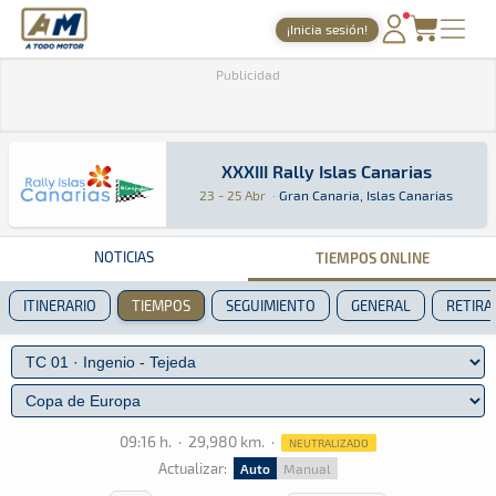
A Todo Motor
· Revista del motor desde 1999
¡Inicia sesión!
PORTADA
Publicidad
TIEMPOS ONLINE
NOTICIAS
XXXIII Rally Islas Canarias
XXXIII Rally Islas Canarias
Rally · XXXIII Rally Islas Canarias: Aquí podr
Gran Canaria, Islas Canarias
Gran Canaria, Isl
23 - 25 Abr
·
Gran Canaria, Islas Canarias
AGENDA
GALERÍAS
NOTICIAS
TIEMPOS ONLINE
TIENDA
ITINERARIO
TIEMPOS
SEGUIMIENTO
GENERAL
RETIRA
ARCHIVO
09:16 h.
·
29,980 km.
·
NEUTRALIZADO
Actualizar:
Auto
Manual