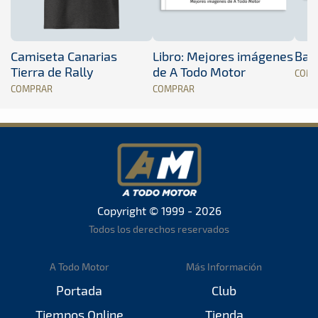
Camiseta Canarias
Libro: Mejores imágenes
Band
Tierra de Rally
de A Todo Motor
COM
COMPRAR
COMPRAR
Copyright © 1999 - 2026
Todos los derechos reservados
A Todo Motor
Más Información
Portada
Club
Tiempos Online
Tienda