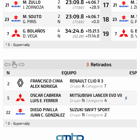
23:09.8
2
M. ZULLO
+4:06.7
M. Z
17
21
21
J. ZORNOZA
N
+28.9
J. Z
(77,66)
23:09.8
2
M. SOUTO
+4:06.7
M. S
18
23
23
G. PIRIS
N
+0.0
G. PI
(77,66)
34:24.6
4
G. BOLAÑOS
+15:21.5
G. B
19
7
7
D. VEGA
N
+11:14.8
D. V
(52,28)
* S - Superrally
3
Retirados
N
EQUIPO
ESPE
FRANCISCO CIMA
RENAULT CLIO R 3
1
2
Grupo
A
Categoría
7
ALEX NORIEGA
OSCAR CABRERA
MITSUBISHI LANCER EVO VII
1
5
S
Grupo
N
Categoría
4
LUIS E. FERRER
DIEGO PINILLA
SUZUKI SWIFT SPORT
1
22
Grupo
N
Categoría
2
JUAN C. GONZALEZ
* S - Superrally