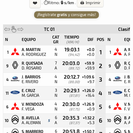
❤️
·
⏱️
Ritmo:
🔒 s/km
·
🖨️ Imprimir
¡Regístrate
gratis
y consigue más!
TC 01
Clasifi
CAT
TIEMPO
N
EQUIPO
DIF
POS
N
EQU
GR
(KM/H)
19:03.1
4
A. MARTIN
+0.0
A. M
1
1
1
A. RODRIGUEZ
N
+0.0
A. R
(94,42)
20:03.0
7
R. QUESADA
+59.9
R. Q
2
9
9
D. ROSARIO
A
+59.9
D. R
(89,72)
20:12.7
4
J. BARRIOS
+1:09.6
J. B
3
4
4
E. RIVERO
N
+9.7
E. R
(89,00)
20:29.1
3
E. CRUZ
+1:26.0
E. C
4
11
11
M. GARCIA
N
+16.4
M. G
(87,81)
20:30.0
4
V. MENDOZA
+1:26.9
V. M
5
6
6
F. VEGA
N
+0.9
F. V
(87,75)
20:35.3
6
B. AVELLA
+1:32.2
B. A
6
10
S
10
A. ALEMAN
A
+5.3
A. A
(87,37)
20:53.8
6
S. MARRERO
+1:50.7
S. M