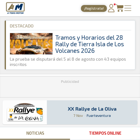
A Todo Motor
· Revista del motor desde 1999
¡Regístrate!
A Todo Motor
»
Agenda
»
2009
»
Noviembre
PORTADA
DESTACADO
TIEMPOS ONLINE
Tramos y Horarios del 28
Rally de Tierra Isla de Los
NOTICIAS
Volcanes 2026
AGENDA
La prueba se disputará del 5 al 8 de agosto con 43 equipos
inscritos
GALERÍAS
Publicidad
TIENDA
ARCHIVO
XX Rallye de La Oliva
XX Rallye de La Oliva
Tierra · XX Rallye de La Oliva: Aquí podrás en
Fuerteventura
Fuerteventura
7 Nov
·
Fuerteventura
NOTICIAS
TIEMPOS ONLINE