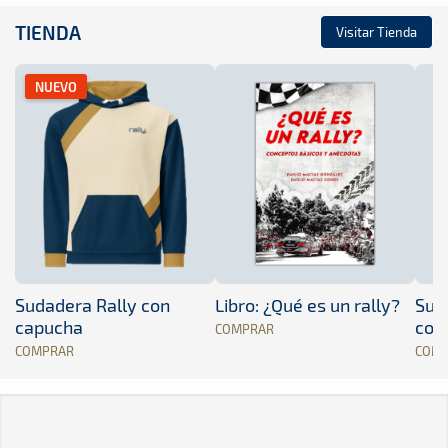
TIENDA
Visitar Tienda
NUEVO
Sudadera Rally con
Libro: ¿Qué es un rally?
Sud
capucha
con
COMPRAR
COMPRAR
COM