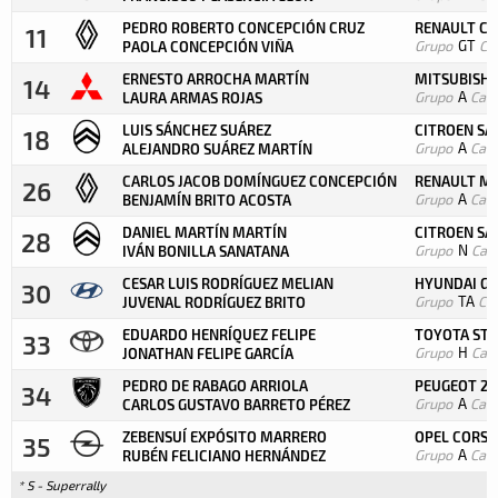
PEDRO ROBERTO CONCEPCIÓN CRUZ
RENAULT CLÍ
11
Grupo
GT
Ca
PAOLA CONCEPCIÓN VIÑA
ERNESTO ARROCHA MARTÍN
MITSUBISHI 
14
Grupo
A
Cate
LAURA ARMAS ROJAS
LUIS SÁNCHEZ SUÁREZ
CITROEN SAX
18
Grupo
A
Cate
ALEJANDRO SUÁREZ MARTÍN
CARLOS JACOB DOMÍNGUEZ CONCEPCIÓN
RENAULT ME
26
Grupo
A
Cate
BENJAMÍN BRITO ACOSTA
DANIEL MARTÍN MARTÍN
CITROEN SAX
28
Grupo
N
Cat
IVÁN BONILLA SANATANA
CESAR LUIS RODRÍGUEZ MELIAN
HYUNDAI GET
30
Grupo
TA
Ca
JUVENAL RODRÍGUEZ BRITO
EDUARDO HENRÍQUEZ FELIPE
TOYOTA STAR
33
Grupo
H
Cat
JONATHAN FELIPE GARCÍA
PEDRO DE RABAGO ARRIOLA
PEUGEOT 206
34
Grupo
A
Cate
CARLOS GUSTAVO BARRETO PÉREZ
ZEBENSUÍ EXPÓSITO MARRERO
OPEL CORSA 
35
Grupo
A
Cate
RUBÉN FELICIANO HERNÁNDEZ
* S - Superrally