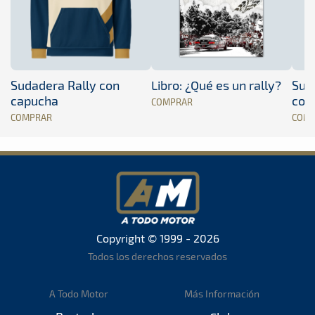
Sudadera Rally con
Libro: ¿Qué es un rally?
Sud
capucha
con
COMPRAR
COMPRAR
COM
Copyright © 1999 - 2026
Todos los derechos reservados
A Todo Motor
Más Información