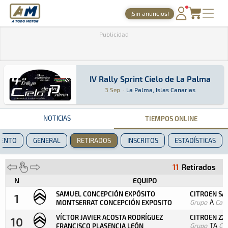
A Todo Motor
· Revista del motor desde 1999
¡Sin anuncios!
PORTADA
Publicidad
TIEMPOS ONLINE
NOTICIAS
IV Rally Sprint Cielo de La Palma
IV Rally Sprint Cielo de La Palma
Rally Sprint · IV Rally Sprint Cielo de La Pal
La Palma, Islas Canarias
La Palma, Islas Canar
3 Sep
·
La Palma, Islas Canarias
AGENDA
GALERÍAS
NOTICIAS
TIEMPOS ONLINE
TIENDA
IENTO
GENERAL
RETIRADOS
INSCRITOS
ESTADÍSTICAS
ARCHIVO
11
Retirados
N
EQUIPO
SAMUEL CONCEPCIÓN EXPÓSITO
CITROEN SAX
1
Grupo
A
Cate
MONTSERRAT CONCEPCIÓN EXPOSITO
VÍCTOR JAVIER ACOSTA RODRÍGUEZ
CITROEN ZX 
10
Grupo
TA
Ca
FRANCISCO PLASENCIA LEÓN