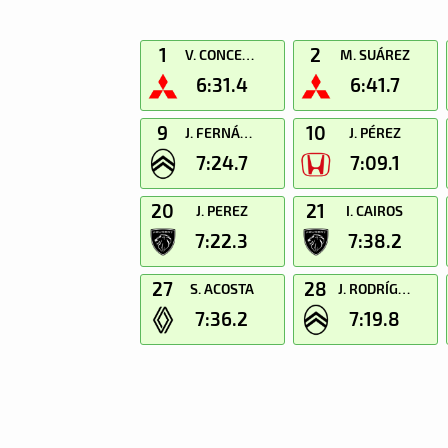
1
2
V. CONCEPCIÓN
M. SUÁREZ
6:31.4
6:41.7
9
10
J. FERNÁNDEZ
J. PÉREZ
7:24.7
7:09.1
20
21
J. PEREZ
I. CAIROS
7:22.3
7:38.2
27
28
S. ACOSTA
J. RODRÍGUEZ
7:36.2
7:19.8