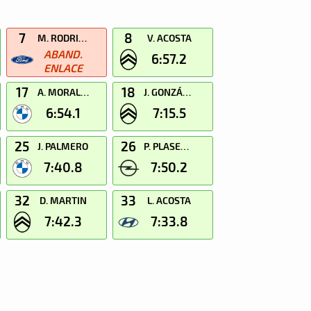
7
8
M. RODRIGUEZ
V. ACOSTA
ABAND.
6:57.2
ENLACE
17
18
A. MORALES
J. GONZÁLEZ
6:54.1
7:15.5
25
26
J. PALMERO
P. PLASENCIA
7:40.8
7:50.2
32
33
D. MARTIN
L. ACOSTA
7:42.3
7:33.8