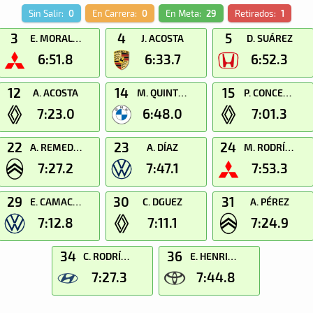
Sin Salir:
0
En Carrera:
0
En Meta:
29
Retirados:
1
3
4
5
E. MORALES
J. ACOSTA
D. SUÁREZ
6:51.8
6:33.7
6:52.3
12
14
15
A. ACOSTA
M. QUINTINO
P. CONCEPCIÓN
7:23.0
6:48.0
7:01.3
22
23
24
A. REMEDIOS
A. DÍAZ
M. RODRÍGUEZ
7:27.2
7:47.1
7:53.3
29
30
31
E. CAMACHO
C. DGUEZ
A. PÉREZ
7:12.8
7:11.1
7:24.9
34
36
C. RODRÍGUEZ
E. HENRIQUEZ
7:27.3
7:44.8