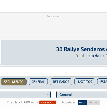
Publicidad
38 Rallye Senderos
38 Rallye Senderos de La Palma
Rally · 38 Rallye Senderos de La Palma: Aquí 
Isla de La Palma
Isla de La Palma
9 Jul
·
Isla de La
SEGUIMIENTO
GENERAL
RETIRADOS
INSCRITOS
ESTA
11:20 h.
·
8,600 km.
·
Actualizar:
Auto
Manual
CELEBRADO