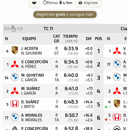
❤️
·
⏱️
Ritmo:
🔒 s/km
·
🖨️ Imprimir
¡Regístrate
gratis
y consigue más!
TC 11
Clas
CAT
TIEMPO
N
EQUIPO
DIF
POS
N
EQ
GR
(KM/H)
6:33.9
8
J. ACOSTA
+0.0
V. 
1
4
1
N. GHUNEIM
GT
+0.0
A. 
(78,60)
6:34.5
4
V. CONCEPCIÓN
+0.6
A. 
2
1
17
A. PÉREZ
N
+0.6
R. 
(78,48)
6:40.0
8
M. QUINTINO
+6.1
M. 
3
14
14
C. GARCÍA
TA
+5.5
C. 
(77,40)
6:41.0
8
M. SUÁREZ
+7.1
M. 
4
2
2
I. GARCÍA
A
+1.0
I. G
(77,21)
6:48.3
3
D. SUÁREZ
+14.4
4
J. 
5
5
J. BRITO
N
+7.3
N. 
(75,83)
1
6:50.7
8
A. MORALES
+16.8
5
D. 
6
17
R. MORALES
TA
+2.4
J. B
(75,38)
1
6:52.8
8
P. CONCEPCIÓN
+18.9
V. 