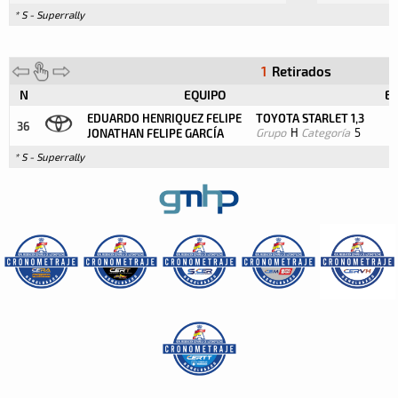
* S - Superrally
1
Retirados
N
EQUIPO
ES
EDUARDO HENRIQUEZ FELIPE
TOYOTA STARLET 1,3
36
Grupo
H
Categoría
5
JONATHAN FELIPE GARCÍA
* S - Superrally