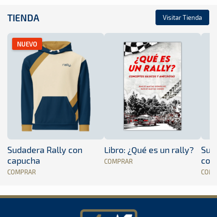
TIENDA
Visitar Tienda
NUEVO
Sudadera Rally con
Libro: ¿Qué es un rally?
Sud
capucha
con
COMPRAR
COMPRAR
COM