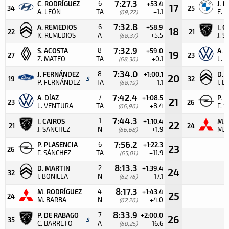
7:27.3
6
C. RODRÍGUEZ
+53.4
J. 
17
34
25
A. LEÓN
TA
+1.1
E. 
(69,22)
7:32.8
6
A. REMEDIOS
+58.9
I. 
18
22
21
K. REMEDIOS
A
+5.5
J. 
(68,37)
7:32.9
8
S. ACOSTA
+59.0
A. 
19
27
23
Z. MATEO
TA
+0.1
L. 
(68,36)
7:34.0
8
J. FERNÁNDEZ
+1:00.1
D. 
20
19
S
32
P. FERNÁNDEZ
TA
+1.1
I. 
(68,19)
7:42.4
7
A. DÍAZ
+1:08.5
P. 
21
23
26
L. VENTURA
TA
+8.4
F. 
(66,96)
7:44.3
1
I. CAIROS
+1:10.4
M. 
22
21
24
J. SANCHEZ
N
+1.9
M. 
(66,68)
7:56.2
6
P. PLASENCIA
+1:22.3
23
26
F. SÁNCHEZ
TA
+11.9
(65,01)
8:13.3
2
D. MARTIN
+1:39.4
24
32
I. BONILLA
N
+17.1
(62,76)
8:17.3
4
M. RODRÍGUEZ
+1:43.4
25
24
M. BARBA
N
+4.0
(62,26)
8:33.9
7
P. DE RABAGO
+2:00.0
26
35
S
C. BARRETO
A
+16.6
(60,25)