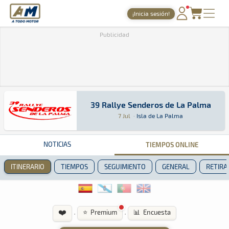
A Todo Motor
· Revista del motor desde 1999
¡Inicia sesión!
PORTADA
Publicidad
TIEMPOS ONLINE
NOTICIAS
AGENDA
39 Rallye Senderos de La Palma
39 Rallye Senderos de La Palma
Rally · 39 Rallye Senderos de La Palma: Aquí p
Isla de La Palma
Isla de La Palma
GALERÍAS
7 Jul
·
Isla de La Palma
TIENDA
NOTICIAS
TIEMPOS ONLINE
ARCHIVO
ITINERARIO
TIEMPOS
SEGUIMIENTO
GENERAL
RETIRA
❤️
·
·
⭐ Premium
📊 Encuesta