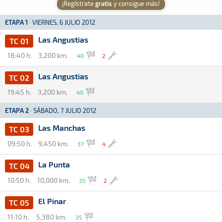
¡Regístrate
gratis
y consigue más!
ETAPA 1
·
VIERNES, 6 JULIO 2012
Las Angustias
TC 01
18:40 h.
3,200 km.
40
2
Las Angustias
TC 02
19:45 h.
3,200 km.
40
ETAPA 2
·
SÁBADO, 7 JULIO 2012
Las Manchas
TC 03
09:50 h.
9,450 km.
37
4
La Punta
TC 04
10:50 h.
10,000 km.
35
2
El Pinar
TC 05
11:10 h.
5,380 km.
35