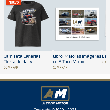
NUEVO
Camiseta Canarias
Libro: Mejores imágenes
Band
Tierra de Rally
de A Todo Motor
COM
COMPRAR
COMPRAR
Copyright © 1999 - 2026