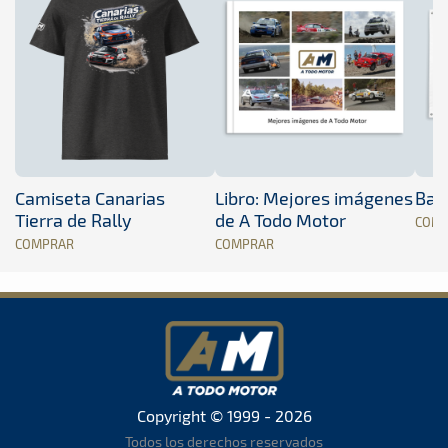
Camiseta Canarias
Libro: Mejores imágenes
Band
Tierra de Rally
de A Todo Motor
COM
COMPRAR
COMPRAR
Copyright © 1999 - 2026
Todos los derechos reservados