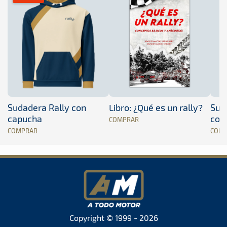
Sudadera Rally con
Libro: ¿Qué es un rally?
Sud
capucha
con
COMPRAR
COMPRAR
COM
Copyright © 1999 - 2026