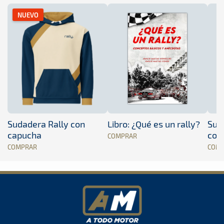
NUEVO
Sudadera Rally con
Libro: ¿Qué es un rally?
Sud
capucha
con
COMPRAR
COMPRAR
COM