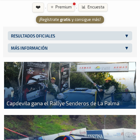
❤️
·
·
⭐ Premium
📊 Encuesta
¡Regístrate
gratis
y consigue más!
RESULTADOS OFICIALES
MÁS INFORMACIÓN
Capdevila gana el Rallye Senderos de La Palma