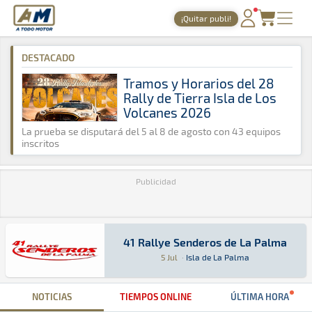
A Todo Motor
· Revista del motor desde 1999
¡Quitar publi!
A Todo Motor
»
Agenda
»
2014
»
Julio
PORTADA
DESTACADO
TIEMPOS ONLINE
Tramos y Horarios del 28
Rally de Tierra Isla de Los
NOTICIAS
Volcanes 2026
AGENDA
La prueba se disputará del 5 al 8 de agosto con 43 equipos
inscritos
GALERÍAS
Publicidad
TIENDA
ARCHIVO
41 Rallye Senderos de La Palma
41 Rallye Senderos de La Palma
Rally · 41 Rallye Senderos de La Palma: Aquí p
Isla de La Palma
Isla de La Palma
5 Jul
·
Isla de La Palma
NOTICIAS
TIEMPOS ONLINE
ÚLTIMA HORA