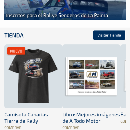
Inscritos para el Rallye Senderos de La Palma
TIENDA
Visitar Tienda
NUEVO
Camiseta Canarias
Libro: Mejores imágenes
Band
Tierra de Rally
de A Todo Motor
COM
COMPRAR
COMPRAR