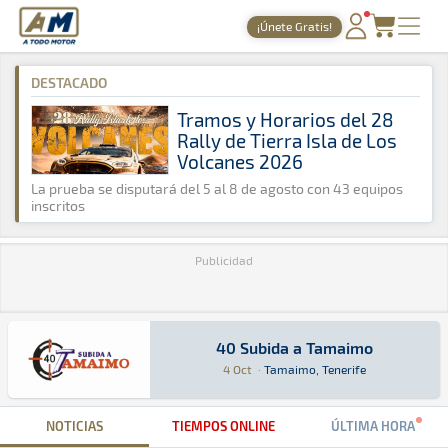
A Todo Motor
· Revista del motor desde 1999
¡Únete Gratis!
A Todo Motor
»
Agenda
»
2014
»
Octubre
PORTADA
DESTACADO
TIEMPOS ONLINE
Tramos y Horarios del 28
Rally de Tierra Isla de Los
NOTICIAS
Volcanes 2026
AGENDA
La prueba se disputará del 5 al 8 de agosto con 43 equipos
inscritos
GALERÍAS
Publicidad
TIENDA
ARCHIVO
40 Subida a Tamaimo
40 Subida a Tamaimo
Montaña · 40 Subida a Tamaimo: Aquí podrás en
Tamaimo, Tenerife
Tamaimo, Tenerife
4 Oct
·
Tamaimo, Tenerife
NOTICIAS
TIEMPOS ONLINE
ÚLTIMA HORA