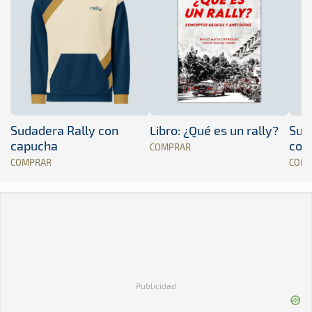
Sudadera Rally con
Libro: ¿Qué es un rally?
Sud
capucha
con
COMPRAR
COMPRAR
COM
Publicidad