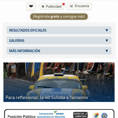
❤️
·
·
📊 Encuesta
❌ Publicidad
¡Regístrate
gratis
y consigue más!
RESULTADOS OFICIALES
GALERÍAS
MÁS INFORMACIÓN
Para reflexionar, la 40 Subida a Tamaimo