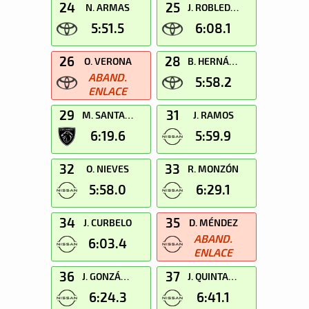
24
25
N. ARMAS
J. ROBLEDANO
5:51.5
6:08.1
26
28
O. VERONA
B. HERNÁNDEZ
ABAND.
5:58.2
ENLACE
29
31
M. SANTANA
J. RAMOS
6:19.6
5:59.9
32
33
O. NIEVES
R. MONZÓN
5:58.0
6:29.1
34
35
J. CURBELO
D. MÉNDEZ
ABAND.
6:03.4
ENLACE
36
37
J. GONZÁLEZ
J. QUINTANA
6:24.3
6:41.1