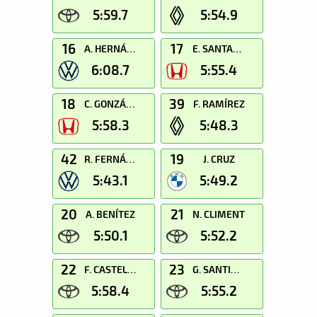
5:59.7
5:54.9
16
17
A. HERNÁNDEZ
E. SANTANA
6:08.7
5:55.4
18
39
C. GONZÁLEZ
F. RAMÍREZ
5:58.3
5:48.3
42
19
R. FERNÁNDEZ
J. CRUZ
5:43.1
5:49.2
20
21
A. BENÍTEZ
N. CLIMENT
5:50.1
5:52.2
22
23
F. CASTELLO
G. SANTIAGO
5:58.4
5:55.2