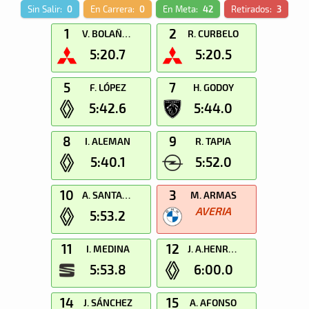
Sin Salir:
0
En Carrera:
0
En Meta:
42
Retirados:
3
1
2
V. BOLAÑOS
R. CURBELO
5:20.7
5:20.5
5
7
F. LÓPEZ
H. GODOY
5:42.6
5:44.0
8
9
I. ALEMAN
R. TAPIA
5:40.1
5:52.0
10
3
A. SANTANA
M. ARMAS
AVERIA
5:53.2
11
12
I. MEDINA
J. A.HENRIQUEZ
5:53.8
6:00.0
14
15
J. SÁNCHEZ
A. AFONSO