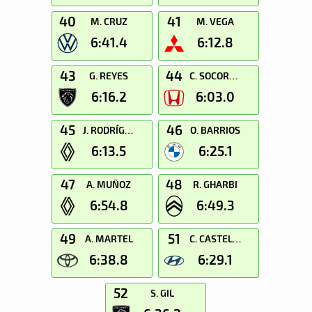
40
41
M. CRUZ
M. VEGA
6:41.4
6:12.8
43
44
G. REYES
C. SOCORRO
6:16.2
6:03.0
45
46
J. RODRÍGUEZ
O. BARRIOS
6:13.5
6:25.1
47
48
A. MUÑOZ
R. GHARBI
6:54.8
6:49.3
49
51
A. MARTEL
C. CASTELLANO
6:38.8
6:29.1
52
S. GIL