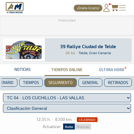
A Todo Motor
· Revista del motor desde 1999
¡Únete Gratis!
PORTADA
Publicidad
TIEMPOS ONLINE
NOTICIAS
39 Rallye Ciudad de Telde
39 Rallye Ciudad de Telde
Rally · 39 Rallye Ciudad de Telde: Aquí podrás
Telde, Gran Canaria
Telde, Gran Canaria
26 Jul
·
Telde, Gran Canaria
AGENDA
GALERÍAS
NOTICIAS
TIEMPOS ONLINE
ÚLTIMA HORA
TIENDA
NERARIO
TIEMPOS
SEGUIMIENTO
GENERAL
RETIRADOS
ARCHIVO
12:35 h.
·
8,100 km.
·
CELEBRADO
Actualizar:
Auto
Manual