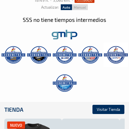
18:49 h.
·
5,060 km.
·
CELEBRADO
Actualizar:
Auto
Manual
SSS no tiene tiempos intermedios
TIENDA
Visitar Tienda
NUEVO