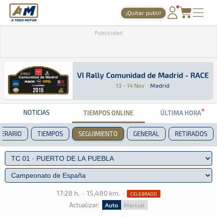
A Todo Motor
· Revista del motor desde 1999
¡Quitar publi!
PORTADA
Publicidad
TIEMPOS ONLINE
NOTICIAS
VI Rally Comunidad de Madrid - RACE
VI Rally Comunidad de Madrid - RACE
Rally · VI Rally Comunidad de Madrid - RACE: A
Madrid
Madrid
13 - 14 Nov
·
Madrid
AGENDA
GALERÍAS
NOTICIAS
TIEMPOS ONLINE
ÚLTIMA HORA
TIENDA
NERARIO
TIEMPOS
SEGUIMIENTO
GENERAL
RETIRADOS
ARCHIVO
17:28 h.
·
15,480 km.
·
CELEBRADO
Actualizar:
Auto
Manual