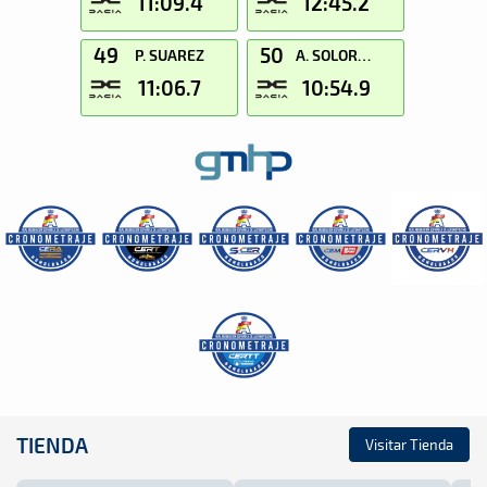
11:09.4
12:45.2
49
50
P. SUAREZ
A. SOLORZANO
11:06.7
10:54.9
TIENDA
Visitar Tienda