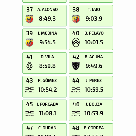
37
38
A. ALONSO
T. JAIO
8:49.3
9:03.9
39
40
I. MEDINA
B. PELAYO
9:54.5
10:01.5
41
42
D. VILA
B. ACUÑA
8:59.8
9:49.6
43
44
R. GÓMEZ
J. PEREZ
10:54.2
10:59.5
45
46
I. FORCADA
J. BOUZA
11:08.1
10:53.9
47
48
C. DURAN
E. CORREA