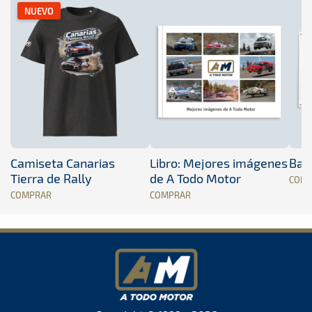
NUEVO
Camiseta Canarias
Libro: Mejores imágenes
Band
Tierra de Rally
de A Todo Motor
COM
COMPRAR
COMPRAR