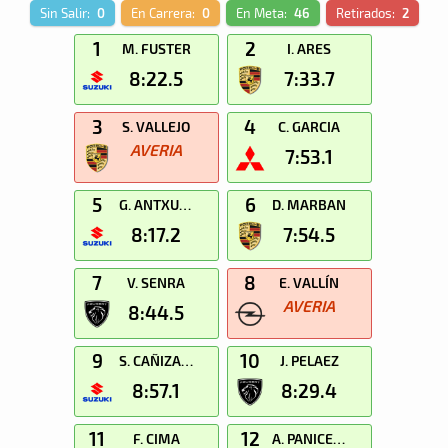
Sin Salir:
0
En Carrera:
0
En Meta:
46
Retirados:
2
1
2
M. FUSTER
I. ARES
8:22.5
7:33.7
3
4
S. VALLEJO
C. GARCIA
AVERIA
7:53.1
5
6
G. ANTXUSTEGI
D. MARBAN
8:17.2
7:54.5
7
8
V. SENRA
E. VALLÍN
AVERIA
8:44.5
9
10
S. CAÑIZARES
J. PELAEZ
8:57.1
8:29.4
11
12
F. CIMA
A. PANICERES