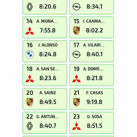
8:20.6
8:34.1
14
15
A. MONARRI
I. CAAMAÑO
7:55.8
8:02.2
16
17
J. ALONSO
A. VILARIÑO
8:24.8
8:40.1
18
19
A. SAN SEGUNDO
A. DOMENECH
8:23.6
8:21.8
20
21
A. SAINZ
F. CASAS
8:49.5
9:19.8
22
23
G. ANTUNES
G. SOSA
8:40.7
8:51.5