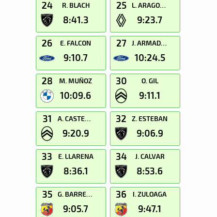
24
25
R. BLACH
L. ARAGONES
8:41.3
9:23.7
26
27
E. FALCON
J. ARMADANS
9:10.7
10:24.5
28
30
M. MUÑOZ
O. GIL
10:09.6
9:11.1
31
32
A. CASTELLANO
Z. ESTEBAN
9:20.9
9:06.9
33
34
E. LLARENA
J. CALVAR
8:36.1
8:53.6
35
36
G. BARRENA
I. ZULOAGA
9:05.7
9:47.1