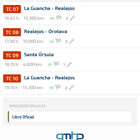
La Guancha - Realejos
TC 07
16:45 h.
15,300 km.
44
3
Realejos - Orotava
TC 08
17:30 h.
10,900 km.
42
2
Santa Úrsula
TC 09
18:10 h.
4,800 km.
41
1
La Guancha - Realejos
TC 10
19:10 h.
15,300 km.
39
2
RESULTADOS OFICIALES
Libro Oficial