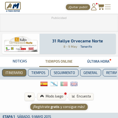
A Todo Motor
· Revista del motor desde 1999
¡Quitar publi!
PORTADA
Publicidad
TIEMPOS ONLINE
NOTICIAS
31 Rallye Orvecame Norte
31 Rallye Orvecame Norte
Rally · 31 Rallye Orvecame Norte: Aquí podrás 
Tenerife
Tenerife
8 - 9 May
·
Tenerife
AGENDA
GALERÍAS
NOTICIAS
TIEMPOS ONLINE
ÚLTIMA HORA
TIENDA
ITINERARIO
TIEMPOS
SEGUIMIENTO
GENERAL
RETIRA
ARCHIVO
❤️
·
·
🎮 Modo Juego
📊 Encuesta
¡Regístrate
gratis
y consigue más!
ETAPA 1
·
SÁBADO, 9 MAYO 2015