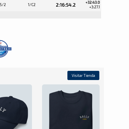
+32:43.0
2:16:54.2
5/2
1/C2
+3:27.1
Visitar Tienda