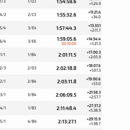
1:54:58.6
1/3
1/D3
+1:24.9
+11:21.4
1:55:32.6
4/2
2/C3
+34.0
+13:33.1
1:57:44.3
5/4
3/E4
+2:11.7
1:59:05.6
+14:54.4
6/4
3/E6
00:10:00
+1:21.3
+17:00.3
2:01:11.5
1/1
1/B4
+2:05.9
+18:07.6
2:02:18.8
2/3
2/D3
+1:07.3
+19:00.6
2:03:11.8
2/1
2/B4
+53.0
+21:58.3
2:06:09.5
3/1
3/B4
+2:57.7
+27:37.2
2:11:48.4
4/1
1/B3
+5:38.9
+29:15.9
2:13:27.1
5/1
4/B4
+1:38.7