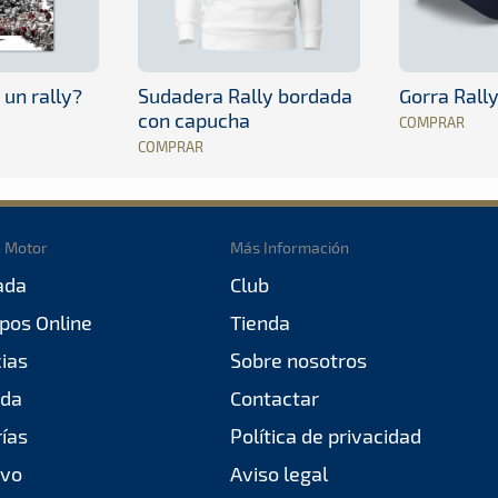
 un rally?
Sudadera Rally bordada
Gorra Rall
con capucha
COMPRAR
COMPRAR
o Motor
Más Información
ada
Club
pos Online
Tienda
cias
Sobre nosotros
da
Contactar
rías
Política de privacidad
ivo
Aviso legal