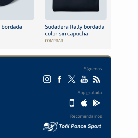
y bordada
Sudadera Rally bordada
color sin capucha
COMPRAR
Síguenos
App gratuita
Recomendamos