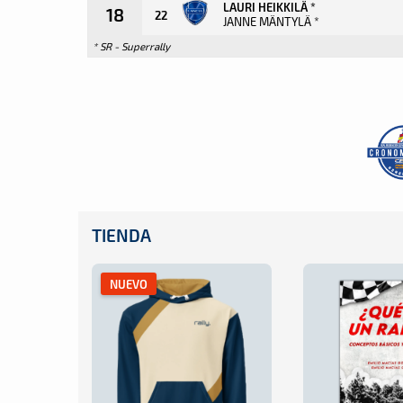
LAURI HEIKKILÄ *
18
22
JANNE MÄNTYLÄ *
* SR - Superrally
TIENDA
NUEVO