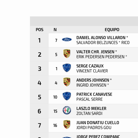
POS
N
EQUIPO
DANIEL ALONSO VILLARON *
1
7
SALVADOR BELZUNCES * RICO
VALTER CHR. JENSEN *
2
5
ERIK PEDERSEN PEDERSEN *
SERGE CAZAUX
3
1
VINCENT CLAVIER
ANDERS JOHNSEN *
4
4
INGRID JOHNSEN *
PATRICK CANAVESE
5
10
PASCAL SERRE
LASZLO MEKLER
6
15
ZOLTAN SARDI
JUAN DONATIU CUELLO
7
16
JORDI PADROS GOU
JORGE PEREZ COMPANC