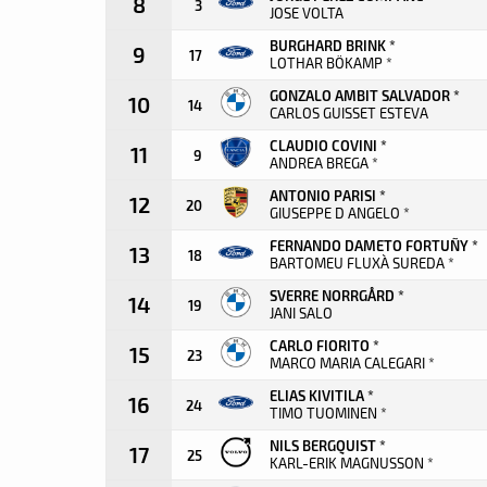
8
3
JOSE VOLTA
BURGHARD BRINK *
9
17
LOTHAR BÖKAMP *
GONZALO AMBIT SALVADOR *
10
14
CARLOS GUISSET ESTEVA
CLAUDIO COVINI *
11
9
ANDREA BREGA *
ANTONIO PARISI *
12
20
GIUSEPPE D ANGELO *
FERNANDO DAMETO FORTUÑY *
13
18
BARTOMEU FLUXÀ SUREDA *
SVERRE NORRGÅRD *
14
19
JANI SALO
CARLO FIORITO *
15
23
MARCO MARIA CALEGARI *
ELIAS KIVITILA *
16
24
TIMO TUOMINEN *
NILS BERGQUIST *
17
25
KARL-ERIK MAGNUSSON *