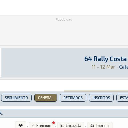
Publicidad
64 Rally Costa
64 Rally Costa Brava
Rally · 64 Rally Costa Brava: Aquí podrás enco
Cataluña
Cataluña
11 - 12 Mar
·
Cat
SEGUIMIENTO
GENERAL
RETIRADOS
INSCRITOS
ESTA
❤️
·
·
·
⭐ Premium
📊 Encuesta
🖨️ Imprimir