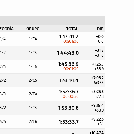
EGORÍA
GRUPO
TOTAL
DIF
1:44:11.2
+0.0
1/4
1/E4
00:01:00
+0.0
+31.8
1:44:43.0
1/2
1/C5
+31.8
1:45:36.9
+1:25.7
2/4
1/E6
00:01:00
+53.9
+7:03.2
1:51:14.4
2/2
2/C5
+5:37.5
1:52:36.7
+8:25.5
3/4
2/E4
00:00:30
+1:22.3
+9:19.4
1:53:30.6
3/2
1/C3
+53.9
+9:22.5
1:53:33.7
4/4
2/E6
+3.1
+10:47.4