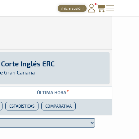
¡Inicia sesión!
PORTADA
TIEMPOS ONLINE
NOTICIAS
AGENDA
l Corte Inglés ERC
GALERÍAS
ERC: Aquí podrás encontrar toda la información 
an Canaria
e Gran Canaria
TIENDA
ÚLTIMA HORA
ARCHIVO
ESTADÍSTICAS
COMPARATIVA