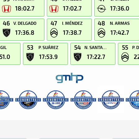
18:02.7
17:02.7
17:36.0
46
47
48
V. DELGADO
I. MÉNDEZ
N. ARMAS
17:36.8
17:38.7
17:42.7
53
54
55
 GIL
P. SUÁREZ
N. SANTANA
P. 
51.0
17:53.9
17:22.7
2