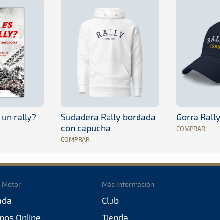
 un rally?
Sudadera Rally bordada
Gorra Rall
con capucha
COMPRAR
COMPRAR
o Motor
Más Información
ada
Club
pos Online
Tienda