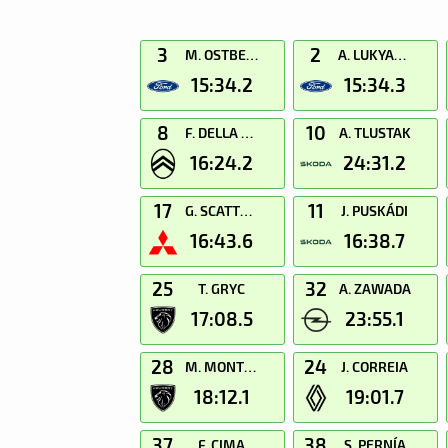
3
2
M. OSTBERG
A. LUKYANUK
15:34.2
15:34.3
8
10
F. DELLA CASA
A. TLUSTAK
16:24.2
24:31.2
17
11
G. SCATTOLON
J. PUSKÁDI
16:43.6
16:38.7
25
32
T. GRYC
A. ZAWADA
17:08.5
23:55.1
28
24
M. MONTEIRO
J. CORREIA
18:12.1
19:01.7
37
38
F. CIMA
S. PERNÍA