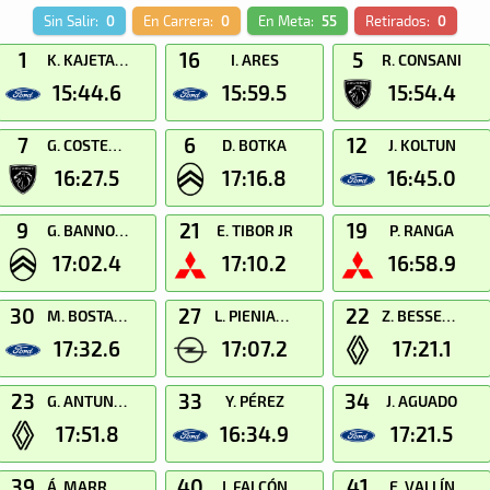
Sin Salir:
0
En Carrera:
0
En Meta:
55
Retirados:
0
1
16
5
K. KAJETANOWICZ
I. ARES
R. CONSANI
15:44.6
15:59.5
15:54.4
7
6
12
G. COSTENARO
D. BOTKA
J. KOLTUN
16:27.5
17:16.8
16:45.0
9
21
19
G. BANNOUT
E. TIBOR JR
P. RANGA
17:02.4
17:10.2
16:58.9
30
27
22
M. BOSTANCI
L. PIENIAZEK
Z. BESSENYEY
17:32.6
17:07.2
17:21.1
23
33
34
G. ANTUNES
Y. PÉREZ
J. AGUADO
17:51.8
16:34.9
17:21.5
39
40
41
Á. MARRERO
J. FALCÓN
E. VALLÍN