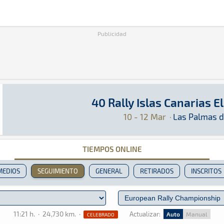
Publicidad
40 Rally Islas Canarias E
40 Rally Islas Canarias El Corte Inglés ERC
ERC · 40 Rally Islas Canarias El Corte Inglés 
Las Palmas de Gran Canaria
Las Palmas de Gr
10 - 12 Mar
·
Las Palmas d
TIEMPOS ONLINE
MEDIOS
SEGUIMIENTO
GENERAL
RETIRADOS
INSCRITOS
11:21 h.
·
24,730 km.
·
Actualizar:
Auto
Manual
CELEBRADO