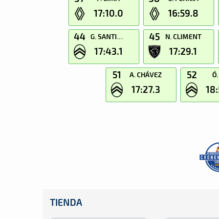
17:10.0
16:59.8
44
45
G. SANTIAGO
N. CLIMENT
17:43.1
17:29.1
51
52
A. CHÁVEZ
Ó.
17:27.3
18:
TIENDA