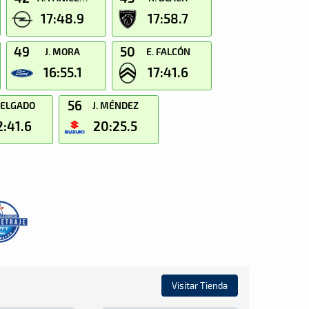
17:48.9
17:58.7
49
50
J. MORA
E. FALCÓN
16:55.1
17:41.6
56
DELGADO
J. MÉNDEZ
2:41.6
20:25.5
Visitar Tienda