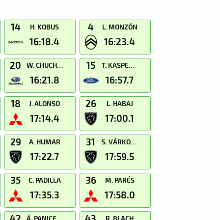
14
4
H. KOBUS
L. MONZÓN
16:18.4
16:23.4
20
15
W. CHUCHALA
T. KASPERCZYK
16:21.8
16:57.7
18
26
J. ALONSO
L. HABAJ
17:14.4
17:00.1
29
31
A. HUMAR
S. VÁRKONYI
17:22.7
17:59.5
35
36
C. PADILLA
M. PARÉS
17:35.3
17:58.0
42
43
Á. PANICERES
R. BLACH