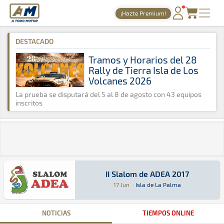
A Todo Motor
· Revista del motor desde 1999
¡Hazte Premium!
A Todo Motor
»
Agenda
»
2017
»
Junio
PORTADA
DESTACADO
TIEMPOS ONLINE
Tramos y Horarios del 28
Rally de Tierra Isla de Los
NOTICIAS
Volcanes 2026
AGENDA
La prueba se disputará del 5 al 8 de agosto con 43 equipos
inscritos
GALERÍAS
TIENDA
ARCHIVO
II Slalom de ADEA 2017
II Slalom de ADEA 2017
Slalom · II Slalom de ADEA 2017: Aquí podrás e
Isla de La Palma
Isla de La Palma
17 Jun
·
Isla de La Palma
NOTICIAS
TIEMPOS ONLINE