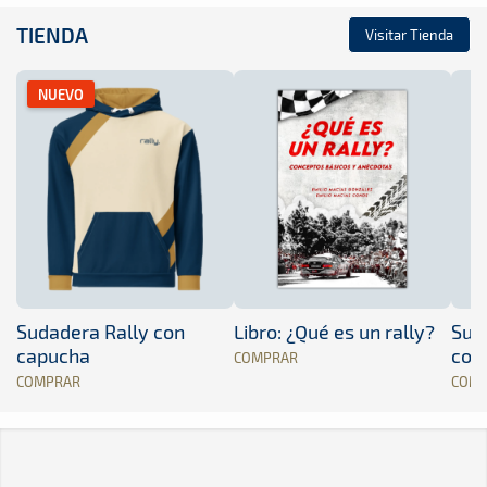
TIENDA
Visitar Tienda
NUEVO
Sudadera Rally con
Libro: ¿Qué es un rally?
Sud
capucha
con
COMPRAR
COMPRAR
COM