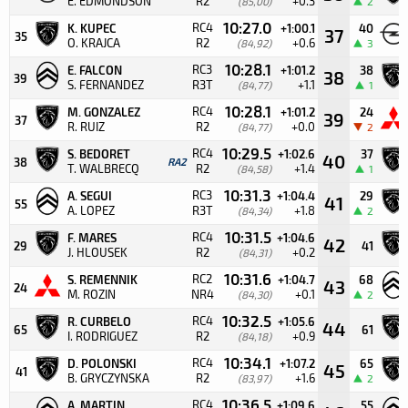
E. EDMONDSON
R2
+0.3
(85,00)
2
10:27.0
RC4
K. KUPEC
+1:00.1
40
37
35
O. KRAJCA
R2
+0.6
(84,92)
3
10:28.1
RC3
E. FALCON
+1:01.2
38
38
39
S. FERNANDEZ
R3T
+1.1
(84,77)
1
10:28.1
RC4
M. GONZALEZ
+1:01.2
24
39
37
R. RUIZ
R2
+0.0
(84,77)
2
10:29.5
RC4
S. BEDORET
+1:02.6
37
40
38
RA2
T. WALBRECQ
R2
+1.4
(84,58)
1
10:31.3
RC3
A. SEGUI
+1:04.4
29
41
55
A. LOPEZ
R3T
+1.8
(84,34)
2
10:31.5
RC4
F. MARES
+1:04.6
42
29
41
J. HLOUSEK
R2
+0.2
(84,31)
10:31.6
RC2
S. REMENNIK
+1:04.7
68
43
24
M. ROZIN
NR4
+0.1
(84,30)
2
10:32.5
RC4
R. CURBELO
+1:05.6
44
65
61
I. RODRIGUEZ
R2
+0.9
(84,18)
10:34.1
RC4
D. POLONSKI
+1:07.2
65
45
41
B. GRYCZYNSKA
R2
+1.6
(83,97)
2
10:36.5
RC4
A. MARTIN
+1:09.6
55