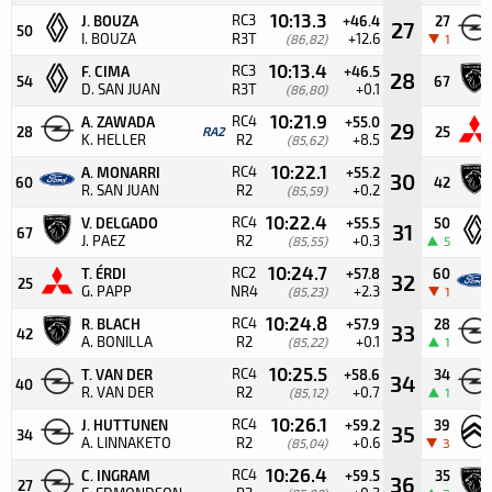
10:13.3
RC3
J. BOUZA
+46.4
27
27
50
I. BOUZA
R3T
+12.6
(86,82)
1
10:13.4
RC3
F. CIMA
+46.5
28
54
67
D. SAN JUAN
R3T
+0.1
(86,80)
10:21.9
RC4
A. ZAWADA
+55.0
29
28
RA2
25
K. HELLER
R2
+8.5
(85,62)
10:22.1
RC4
A. MONARRI
+55.2
30
60
42
R. SAN JUAN
R2
+0.2
(85,59)
10:22.4
RC4
V. DELGADO
+55.5
50
31
67
J. PAEZ
R2
+0.3
(85,55)
5
10:24.7
RC2
T. ÉRDI
+57.8
60
32
25
G. PAPP
NR4
+2.3
(85,23)
1
10:24.8
RC4
R. BLACH
+57.9
28
33
42
A. BONILLA
R2
+0.1
(85,22)
1
10:25.5
RC4
T. VAN DER
+58.6
34
34
40
R. VAN DER
R2
+0.7
(85,12)
1
10:26.1
RC4
J. HUTTUNEN
+59.2
39
35
34
A. LINNAKETO
R2
+0.6
(85,04)
3
10:26.4
RC4
C. INGRAM
+59.5
35
36
27