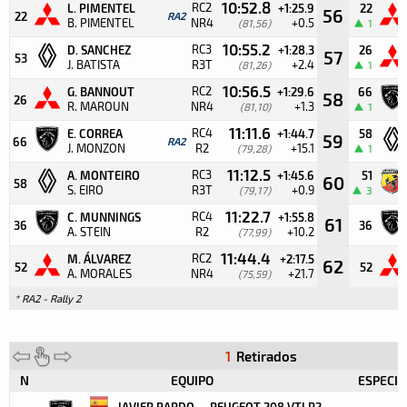
10:52.8
RC2
L. PIMENTEL
+1:25.9
22
56
22
RA2
B. PIMENTEL
NR4
+0.5
(81,56)
1
10:55.2
RC3
D. SANCHEZ
+1:28.3
26
57
53
J. BATISTA
R3T
+2.4
(81,26)
1
10:56.5
RC2
G. BANNOUT
+1:29.6
66
58
26
R. MAROUN
NR4
+1.3
(81,10)
1
11:11.6
RC4
E. CORREA
+1:44.7
58
59
66
RA2
J. MONZON
R2
+15.1
(79,28)
1
11:12.5
RC3
A. MONTEIRO
+1:45.6
51
60
58
S. EIRO
R3T
+0.9
(79,17)
3
11:22.7
RC4
C. MUNNINGS
+1:55.8
61
36
36
A. STEIN
R2
+10.2
(77,99)
11:44.4
RC2
M. ÁLVAREZ
+2:17.5
62
52
52
A. MORALES
NR4
+21.7
(75,59)
* RA2 - Rally 2
1
Retirados
N
EQUIPO
ESPECIA
JAVIER PARDO
PEUGEOT 208 VTI R2