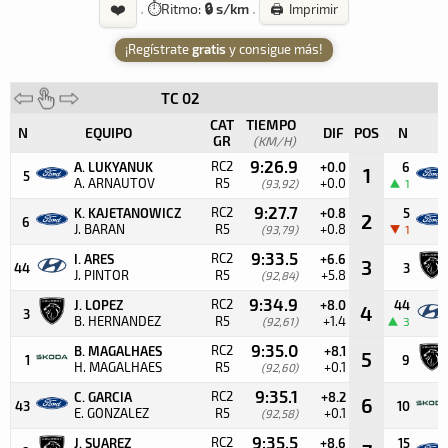
❤️
·
⏱️
Ritmo:
🔒 s/km
·
🖨️ Imprimir
¡Regístrate
gratis
y consigue más!
TC 02
CAT
TIEMPO
N
EQUIPO
DIF
POS
N
GR
(KM/H)
9:26.9
RC2
A. LUKYANUK
+0.0
6
1
5
A. ARNAUTOV
R5
+0.0
(93,92)
1
9:27.7
RC2
K. KAJETANOWICZ
+0.8
5
2
6
J. BARAN
R5
+0.8
(93,79)
1
9:33.5
RC2
I. ARES
+6.6
3
44
3
J. PINTOR
R5
+5.8
(92,84)
9:34.9
RC2
J. LOPEZ
+8.0
44
4
3
B. HERNANDEZ
R5
+1.4
(92,61)
3
9:35.0
RC2
B. MAGALHAES
+8.1
5
1
9
H. MAGALHAES
R5
+0.1
(92,60)
9:35.1
RC2
C. GARCIA
+8.2
6
43
10
E. GONZALEZ
R5
+0.1
(92,58)
9:35.5
RC2
J. SUAREZ
+8.6
15