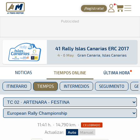
A Todo Motor
· Revista del motor desde 1999
¡Regístrate!
PORTADA
Publicidad
TIEMPOS ONLINE
NOTICIAS
41 Rally Islas Canarias ERC 2017
41 Rally Islas Canarias ERC 2017
ERC · 41 Rally Islas Canarias ERC 2017: Aquí p
Gran Canaria, Islas Canarias
Gran Canaria, Isl
4 - 6 May
·
Gran Canaria, Islas Canarias
AGENDA
GALERÍAS
NOTICIAS
TIEMPOS ONLINE
ÚLTIMA HORA
TIENDA
ITINERARIO
TIEMPOS
INTERMEDIOS
SEGUIMIENTO
GE
ARCHIVO
11:41 h.
·
14,790 km.
·
CELEBRADO
Actualizar:
Auto
Manual