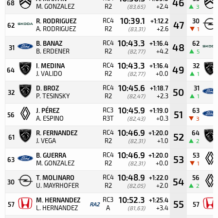
46
68
M. GONZALEZ
R2
+2.4
(83,65)
3
10:39.1
RC4
R. RODRIGUEZ
+1:12.2
30
47
62
A. RODRIGUEZ
R2
+2.6
(83,31)
1
10:43.3
RC4
B. BANAZ
+1:16.4
62
48
31
B. ERDENER
R2
+4.2
(82,77)
5
10:43.3
RC4
I. MEDINA
+1:16.4
32
49
64
J. VALIDO
R2
+0.0
(82,77)
1
10:45.6
RC4
D. BROZ
+1:18.7
31
50
32
P. TESINSKY
R2
+2.3
(82,47)
1
10:45.9
RC3
J. PÉREZ
+1:19.0
63
51
56
A. ESPINO
R3T
+0.3
(82,43)
3
10:46.9
RC4
R. FERNANDEZ
+1:20.0
64
52
61
J. VEGA
R2
+1.0
(82,31)
2
10:46.9
RC4
B. GUERRA
+1:20.0
53
53
63
M. GONZALEZ
R2
+0.0
(82,31)
1
10:48.9
RC4
T. MOLINARO
+1:22.0
56
54
30
U. MAYRHOFER
R2
+2.0
(82,05)
2
10:52.3
RC3
M. HERNANDEZ
+1:25.4
55
57
RA2
57
L. HERNANDEZ
A
+3.4
(81,63)