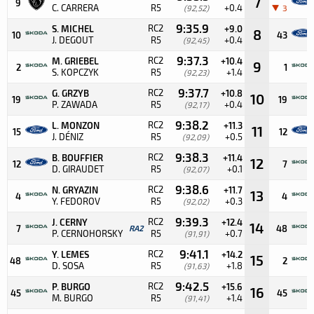
7
9
C. CARRERA
R5
+0.4
(92,52)
3
9:35.9
RC2
S. MICHEL
+9.0
8
10
43
J. DEGOUT
R5
+0.4
(92,45)
9:37.3
RC2
M. GRIEBEL
+10.4
9
2
1
S. KOPCZYK
R5
+1.4
(92,23)
9:37.7
RC2
G. GRZYB
+10.8
10
19
19
P. ZAWADA
R5
+0.4
(92,17)
9:38.2
RC2
L. MONZON
+11.3
11
15
12
J. DÉNIZ
R5
+0.5
(92,09)
9:38.3
RC2
B. BOUFFIER
+11.4
12
12
7
D. GIRAUDET
R5
+0.1
(92,07)
9:38.6
RC2
N. GRYAZIN
+11.7
13
4
4
Y. FEDOROV
R5
+0.3
(92,02)
9:39.3
RC2
J. CERNY
+12.4
14
7
RA2
48
P. CERNOHORSKY
R5
+0.7
(91,91)
9:41.1
RC2
Y. LEMES
+14.2
15
48
2
D. SOSA
R5
+1.8
(91,63)
9:42.5
RC2
P. BURGO
+15.6
16
45
45
M. BURGO
R5
+1.4
(91,41)