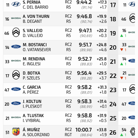
9:44.2
RC2
S. PERNIA
+17.3
17
11
11
C. DEL BARRIO
R5
+1.7
(91,14)
9:46.8
RC2
A. VON THURN
+19.9
18
16
46
B. DEGANT
R5
+2.6
(90,74)
9:47.1
RC2
S. VALLEJO
+20.2
16
19
46
D. VALLEJO
R5
+0.3
(90,69)
1
9:51.7
RC2
M. BOSTANCI
+24.8
33
20
14
O. VATANSEVER
R5
+4.6
(89,98)
1
9:52.7
RC2
M. RENDINA
+25.8
14
21
33
E. INGLESI
R5
+1.0
(89,83)
1
9:56.4
RC2
D. BOTKA
+29.5
21
22
17
P. SZELES
R5
+3.7
(89,28)
1
9:58.2
RC2
C. GARCIA
+31.3
23
47
17
A. PÉREZ
R5
+1.8
(89,01)
9:58.3
RC2
J. KOLTUN
+31.4
24
20
47
I. PLESKOT
R5
+0.1
(88,99)
9:58.8
RC2
A. TLUSTAK
+31.9
25
21
20
I. VYBIRAL
R5
+0.5
(88,92)
10:00.7
RC2
Á. MUÑIZ
+33.8
54
26
51
A. SOLORZANO
RGT
+1.9
(88,64)
1