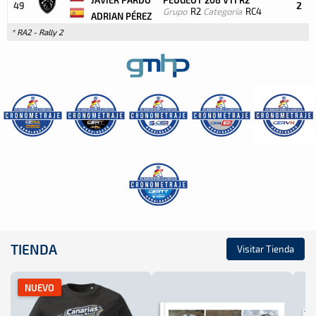
2
49
Grupo
R2
Categoría
RC4
ADRIAN PÉREZ
* RA2 - Rally 2
TIENDA
Visitar Tienda
NUEVO