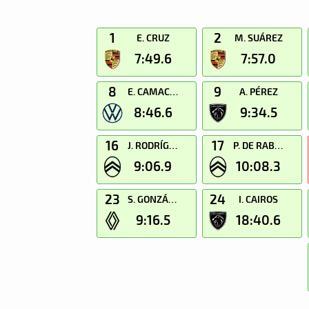
1
2
E. CRUZ
M. SUÁREZ
7:49.6
7:57.0
8
9
E. CAMACHO
A. PÉREZ
8:46.6
9:34.5
16
17
J. RODRÍGUEZ
P. DE RABAGO
9:06.9
10:08.3
23
24
S. GONZÁLEZ
I. CAIROS
9:16.5
18:40.6