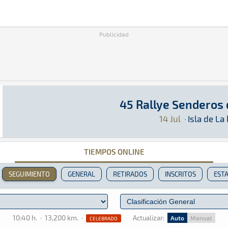
Publicidad
45 Rallye Senderos
45 Rallye Senderos de La Palma
Rally · 45 Rallye Senderos de La Palma: Aquí 
Isla de La Palma
Isla de La Palma
14 Jul
·
Isla de La
TIEMPOS ONLINE
SEGUIMIENTO
GENERAL
RETIRADOS
INSCRITOS
ESTA
10:40 h.
·
13,200 km.
·
Actualizar:
Auto
Manual
CELEBRADO