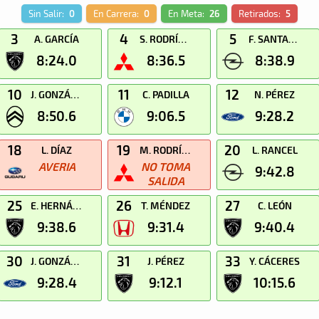
Sin Salir:
0
En Carrera:
0
En Meta:
26
Retirados:
5
3
4
5
A. GARCÍA
S. RODRÍGUEZ
F. SANTANA
8:24.0
8:36.5
8:38.9
10
11
12
J. GONZÁLEZ
C. PADILLA
N. PÉREZ
8:50.6
9:06.5
9:28.2
18
19
20
L. DÍAZ
M. RODRÍGUEZ
L. RANCEL
AVERIA
NO TOMA
9:42.8
SALIDA
25
26
27
E. HERNÁNDEZ
T. MÉNDEZ
C. LEÓN
9:38.6
9:31.4
9:40.4
30
31
33
J. GONZÁLEZ
J. PÉREZ
Y. CÁCERES
9:28.4
9:12.1
10:15.6