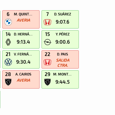
6
7
M. QUINTINO
D. SUÁREZ
AVERIA
9:07.6
14
15
D. HERNÁNDEZ
Y. PÉREZ
9:13.4
9:00.6
21
22
V. FERNÁNDEZ
D. PAIS
SALIDA
9:30.4
CTRA.
28
29
A. CAIROS
M. MONTESINOS
AVERIA
9:44.5