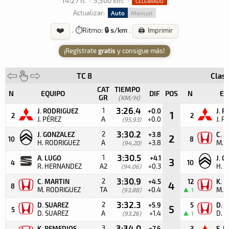
14:27 h.
·
5,500 km.
·
CELEBRADO
Actualizar:
Auto
Manual
❤️
·
⏱️
Ritmo:
🔒 s/km
·
🖨️ Imprimir
¡Regístrate
gratis
y consigue más!
TC 8
Clasi
CAT
TIEMPO
N
EQUIPO
DIF
POS
N
EQ
GR
(KM/H)
3:26.4
1
J. RODRIGUEZ
+0.0
J. 
1
2
2
J. PÉREZ
A
+0.0
J. P
(95,93)
3:30.2
2
J. GONZALEZ
+3.8
C. 
2
10
8
H. RODRIGUEZ
A
+3.8
M. 
(94,20)
3:30.5
1
A. LUGO
+4.1
J. 
3
4
10
R. HERNANDEZ
A2
+0.3
H. 
(94,06)
3:30.9
2
C. MARTIN
+4.5
12
K. 
4
8
M. RODRIGUEZ
TA
+0.4
M. 
(93,88)
1
3:32.3
2
D. SUAREZ
+5.9
5
D. 
5
5
D. SUAREZ
A
+1.4
D. 
(93,26)
1
3:34.0
3
K. REMEDIOS
+7.6
3
S. 