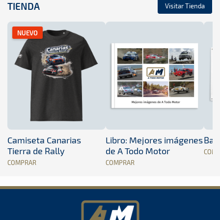
TIENDA
Visitar Tienda
NUEVO
Camiseta Canarias
Libro: Mejores imágenes
Band
Tierra de Rally
de A Todo Motor
COM
COMPRAR
COMPRAR