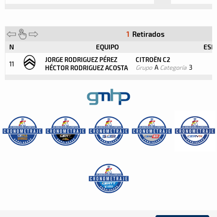
1
Retirados
N
EQUIPO
ESP
JORGE RODRIGUEZ PÉREZ
CITROËN C2
11
Grupo
A
Categoría
3
HÉCTOR RODRIGUEZ ACOSTA