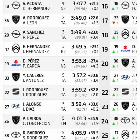
3:47.7
4
V. ACOSTA
+21.3
18
V. 
16
18
D. HERNANDEZ
N3
+0.1
D. 
(86,96)
2
3:49.0
2
A. RODRIGUEZ
+22.6
33
Y. 
17
36
A. LEON
TA
+1.3
J. 
(86,46)
1
3:49.4
3
A. SANCHEZ
+23.0
35
A. 
18
20
R. PÉREZ
TA
+0.4
C. P
(86,31)
1
3:49.5
3
E. HERNANDEZ
+23.1
19
D. 
19
17
J. HERNANDEZ
R2
+0.1
P. G
(86,27)
1
3:53.8
5
D. PÉREZ
+27.4
36
A. 
20
19
P. GARCIA
N3
+4.3
A. 
(84,69)
1
3:57.2
5
Y. CACERES
+30.8
27
J. 
21
33
J. ANTUNEZ
TA
+3.4
J. D
(83,47)
1
3:59.2
1
J. RODRIGUEZ
+32.8
22
J. 
22
22
J. RODRIGUEZ
TA
+2.0
J. 
(82,78)
1
3:59.4
3
J. ALONSO
+33.0
26
A. 
23
27
J. DIAZ
TA
+0.2
C. 
(82,71)
1
4:01.3
5
A. CAIROS
+34.9
38
R. 
24
26
C. CONCEPCION
TN
+1.9
S. 
(82,06)
1
4:05.9
5
R. BARROSO
+39.5
17
E. 
25
38
S. RODRIGUEZ
TA
+4.6
J. 
(80,52)
1