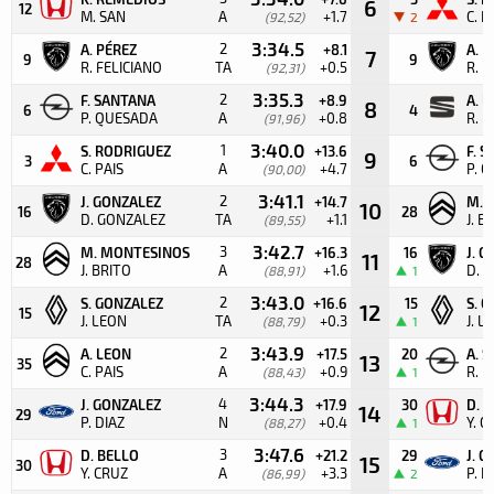
6
12
M. SAN
A
+1.7
C. P
(92,52)
2
3:34.5
2
A. PÉREZ
+8.1
A. 
7
9
9
R. FELICIANO
TA
+0.5
R. F
(92,31)
3:35.3
2
F. SANTANA
+8.9
A. 
8
6
4
P. QUESADA
A
+0.8
R. 
(91,96)
3:40.0
1
S. RODRIGUEZ
+13.6
F. 
9
3
6
C. PAIS
A
+4.7
P. 
(90,00)
3:41.1
2
J. GONZALEZ
+14.7
M. 
10
16
28
D. GONZALEZ
TA
+1.1
J. B
(89,55)
3:42.7
3
M. MONTESINOS
+16.3
16
J. 
11
28
J. BRITO
A
+1.6
D. 
(88,91)
1
3:43.0
2
S. GONZALEZ
+16.6
15
S. 
12
15
J. LEON
TA
+0.3
J. L
(88,79)
1
3:43.9
2
A. LEON
+17.5
20
A. 
13
35
C. PAIS
A
+0.9
R. 
(88,43)
1
3:44.3
4
J. GONZALEZ
+17.9
30
D. 
14
29
P. DIAZ
N
+0.4
Y. C
(88,27)
1
3:47.6
3
D. BELLO
+21.2
29
J. 
15
30
Y. CRUZ
A
+3.3
P. D
(86,99)
2