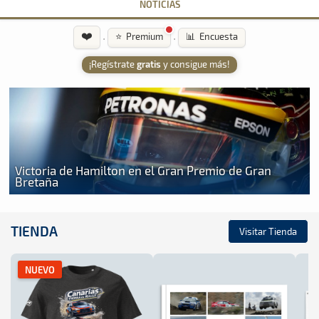
NOTICIAS
❤️
·
·
⭐ Premium
📊 Encuesta
¡Regístrate
gratis
y consigue más!
Victoria de Hamilton en el Gran Premio de Gran
Bretaña
TIENDA
Visitar Tienda
NUEVO